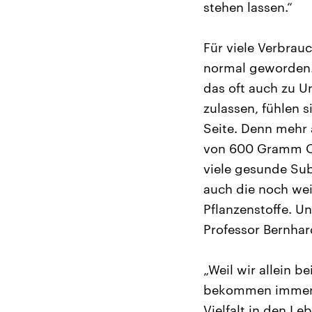
stehen lassen.“
Für viele Verbrauc
normal geworden. 
das oft auch zu 
zulassen, fühlen s
Seite. Denn mehr 
von 600 Gramm Ob
viele gesunde Sub
auch die noch we
Pflanzenstoffe. Un
Professor Bernhar
„Weil wir allein 
bekommen immer n
Vielfalt in den Le