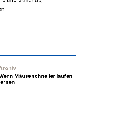
re und Stillende,
en
Archiv
Archiv
Wenn Mäuse schneller laufen
Zuviel ist zuvi
lernen