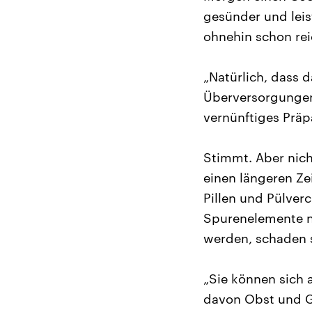
gesünder und lei
ohnehin schon rei
„Natürlich, dass 
Überversorgungen
vernünftiges Präpa
Stimmt. Aber nich
einen längeren Z
Pillen und Pülver
Spurenelemente n
werden, schaden s
„Sie können sich 
davon Obst und Ge