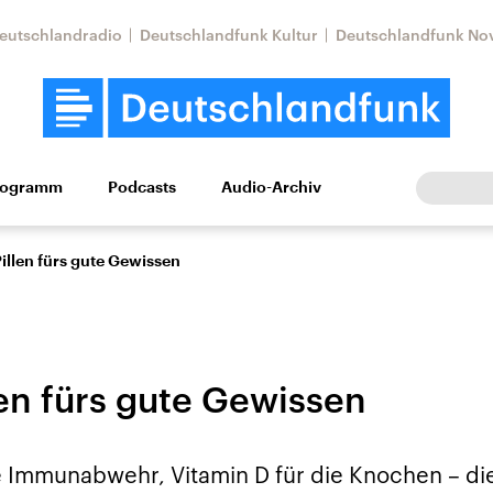
eutschlandradio
Deutschlandfunk Kultur
Deutschlandfunk No
rogramm
Podcasts
Audio-Archiv
Wirtschaft
Wissen
Kultur
Europa
Gesellschaf
illen fürs gute Gewissen
len fürs gute Gewissen
Nahostkonflikt
Iran
ie Immunabwehr, Vitamin D für die Knochen – di
le Beiträge,
Aktuelle Lage und
Aktuelle Lage und