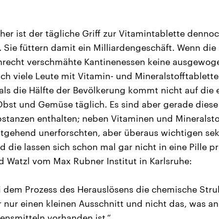
her ist der tägliche Griff zur Vitamintablette denno
Sie füttern damit ein Milliardengeschäft. Wenn die 
Unrecht verschmähte Kantinenessen keine ausgewog
ich viele Leute mit Vitamin- und Mineralstofftablett
als die Hälfte der Bevölkerung kommt nicht auf di
st und Gemüse täglich. Es sind aber gerade diese 
stanzen enthalten; neben Vitaminen und Mineralsto
itgehend unerforschten, aber überaus wichtigen se
d die lassen sich schon mal gar nicht in eine Pille pr
d Watzl vom Max Rubner Institut in Karlsruhe:
bei dem Prozess des Herauslösens die chemische Stru
ur einen kleinen Ausschnitt und nicht das, was a
bensmitteln vorhanden ist.“