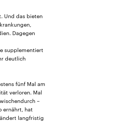
t. Und das bieten
rkrankungen,
dien. Dagegen
se supplementiert
r deutlich
stens fünf Mal am
tät verloren. Mal
 zwischendurch –
o ernährt, hat
ndert langfristig