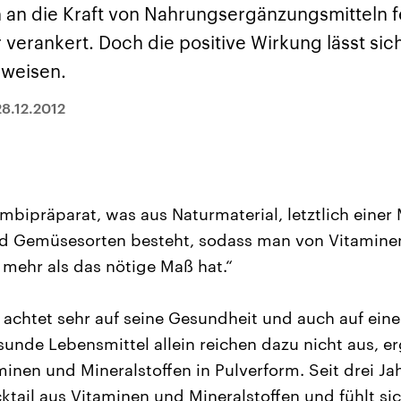
sen und
Hintergründe
Hintergründe
 an die Kraft von Nahrungsergänzungsmitteln f
Der Überfall der
Der Iran – seit der
rgründe
haftlich und
palästinensischen
Islamischen Revolu
verankert. Doch die positive Wirkung lässt sic
risch gehören die
Terrororganisation
1979 auch Islamisc
igten Staaten zu
Hamas im Oktober 2023
Republik Iran – ist e
hweisen.
ächtigsten
auf Israel hat in der
von einem
n der Erde, mit
Region wieder die
Religionsführer auto
 Einfluss auf das
Gewalt entfacht. Israel
regierter Staat im 
28.12.2012
le Weltgeschehen.
möchte die Hamas
Osten. Eine Feindsc
zerstören. Diese wird wie
zu Israel und zu de
die Hisbollah im Libanon
ist fest in der
vom Iran unterstützt.
Staatsideologie
verankert.
mbipräparat, was aus Naturmaterial, letztlich einer 
nd Gemüsesorten besteht, sodass man von Vitaminen
mehr als das nötige Maß hat.“
achtet sehr auf seine Gesundheit und auch auf eine
sunde Lebensmittel allein reichen dazu nicht aus, er
inen und Mineralstoffen in Pulverform. Seit drei Jah
tail aus Vitaminen und Mineralstoffen und fühlt si