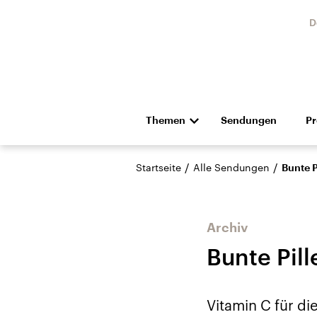
D
Themen
Sendungen
P
Die Nachrichten
Politik
/
/
Startseite
Alle Sendungen
Bunte P
Hörspiel und Feature
Musik
Archiv
Bunte Pil
Landtagswahl Sachsen-
USA
Vitamin C für d
Anhalt 2026
Aktuel