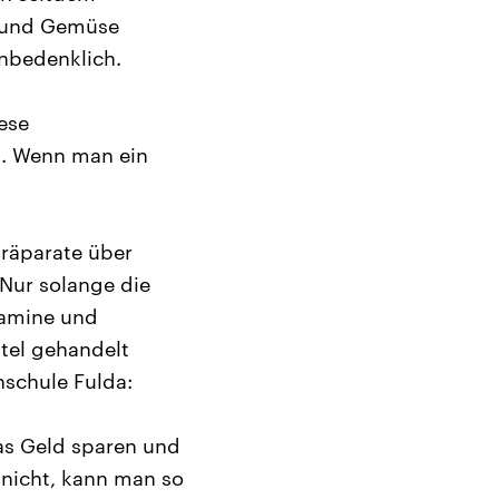
t und Gemüse
unbedenklich.
ese
s. Wenn man ein
Präparate über
Nur solange die
tamine und
tel gehandelt
hschule Fulda:
das Geld sparen und
 nicht, kann man so