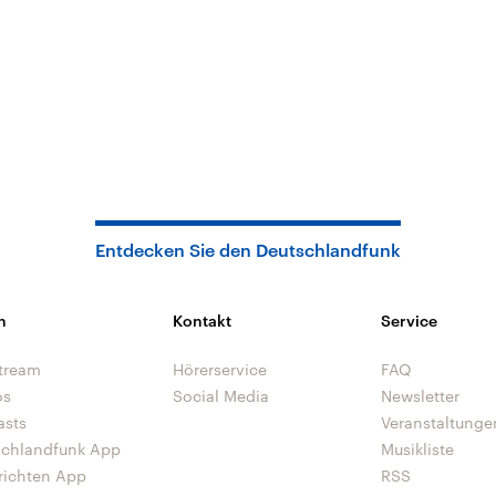
Entdecken Sie den Deutschlandfunk
n
Kontakt
Service
tream
Hörerservice
FAQ
os
Social Media
Newsletter
asts
Veranstaltunge
schlandfunk App
Musikliste
richten App
RSS