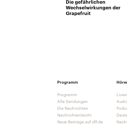
Die gefährlichen
Wechselwirkungen der
Grapefruit
Programm
Höre
Programm
Lives
Alle Sendungen
Audi
Die Nachrichten
Podc
Nachrichtenleicht
Deut
Neue Beiträge auf dlf.de
Nach