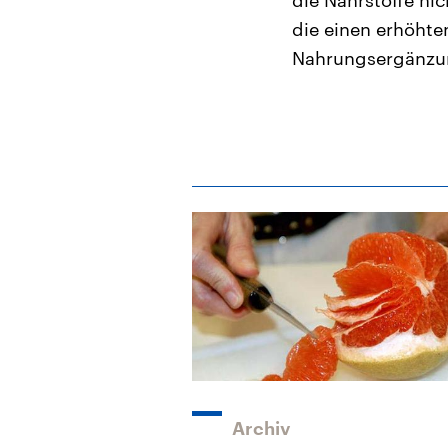
die Nährstoffe ni
die einen erhöhte
Nahrungsergänzun
Archiv