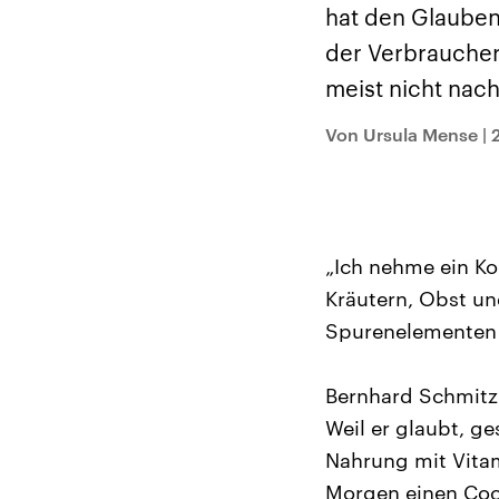
Alle Informationen
Analy
hat den Glauben
Sachsen-Anhalt wählt
Hinte
am 6. September 2026
Wirtsc
der Verbraucher 
einen neuen Landtag.
militä
Seit 2021 wird das
Verein
meist nicht nac
Bundesland von einer
den m
Koalition aus CDU, SPD
Länder
und FDP regiert.-
großem
Von Ursula Mense
|
Umfragen, Prognosen,
aktuel
Wahlprogramme,
aktuelle Berichte und
Hintergründe zu den
Parteien und Kandidaten
der anstehenden Wahl.
„Ich nehme ein Ko
Kräutern, Obst u
Spurenelementen 
Bernhard Schmitz 
Weil er glaubt, ge
Nahrung mit Vitam
Morgen einen Cock