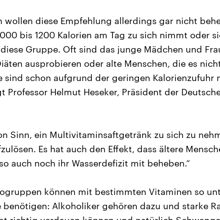
wollen diese Empfehlung allerdings gar nicht beh
1000 bis 1200 Kalorien am Tag zu sich nimmt oder sic
n diese Gruppe. Oft sind das junge Mädchen und Fra
iäten ausprobieren oder alte Menschen, die es nich
e sind schon aufgrund der geringen Kalorienzufuhr 
gt Professor Helmut Heseker, Präsident der Deutsche
n Sinn, ein Multivitaminsaftgetränk zu sich zu neh
fzulösen. Es hat auch den Effekt, dass ältere Mensc
so auch noch ihr Wasserdefizit mit beheben.“
kogruppen können mit bestimmten Vitaminen so unte
e benötigen: Alkoholiker gehören dazu und starke 