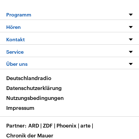
Programm
Programm
Hören
Alle Sendungen
Livestream
Kontakt
Die Nachrichten
Audios
Hörerservice
Service
Nachrichtenleicht
Podcasts
Social Media
FAQ
Über uns
Neue Beiträge auf dlf.de
Deutschlandfunk App
Newsletter
Deutschlandradio
Themen-Schwerpunkte
Nachrichten App
Deutschlandradio
Veranstaltungen
Presse
Frequenzen
Datenschutzerklärung
Musikliste
Ausbildung und Karriere
Nutzungsbedingungen
RSS
Transparenz
Impressum
Korrekturen
Barrierefreiheit
Partner
ARD
|
ZDF
|
Phoenix
|
arte
|
Chronik der Mauer