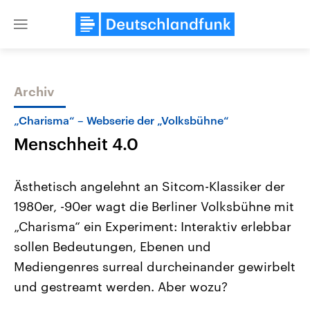
Close
menu
Archiv
Themen
„Charisma“ – Webserie der „Volksbühne“
Menschheit 4.0
Ästhetisch angelehnt an Sitcom-Klassiker der
1980er, -90er wagt die Berliner Volksbühne mit
„Charisma“ ein Experiment: Interaktiv erlebbar
Landtagswahl Sachsen-Anhalt
USA
sollen Bedeutungen, Ebenen und
2026
Aktuelle Beiträge, Analys
Alle Informationen
Mediengenres surreal durcheinander gewirbelt
Hintergründe
Sachsen-Anhalt wählt am 6.
Wirtschaftlich und militäri
und gestreamt werden. Aber wozu?
September 2026 einen neuen
gehören die Vereinigten S
Landtag. Seit 2021 wird das
den mächtigsten Ländern 
Bundesland von einer Koalition aus
mit großem Einfluss auf d