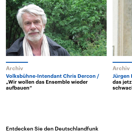
Archiv
Archiv
Volksbühne-Intendant Chris Dercon
Jürgen 
„Wir wollen das Ensemble wieder
das jet
aufbauen“
schwac
Entdecken Sie den Deutschlandfunk