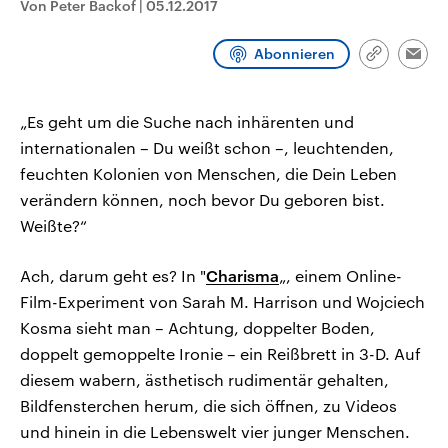
Von Peter Backof
|
05.12.2017
CDU, SPD und FDP regiert.-
aktuelle Weltgeschehen.
Umfragen, Prognosen,
Wahlprogramme, aktuelle Berichte
Abonnieren
Sendungen
Programm
Podcasts
und Hintergründe zu den Parteien
Link
Emai
und Kandidaten der anstehenden
kopieren/te
Wahl.
Audio-Archiv
„Es geht um die Suche nach inhärenten und
internationalen – Du weißt schon –, leuchtenden,
feuchten Kolonien von Menschen, die Dein Leben
verändern können, noch bevor Du geboren bist.
Weißte?“
Ach, darum geht es? In "
Charisma
„, einem Online-
Film-Experiment von Sarah M. Harrison und Wojciech
Kosma sieht man – Achtung, doppelter Boden,
doppelt gemoppelte Ironie – ein Reißbrett in 3-D. Auf
diesem wabern, ästhetisch rudimentär gehalten,
Bildfensterchen herum, die sich öffnen, zu Videos
und hinein in die Lebenswelt vier junger Menschen.