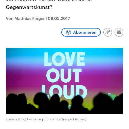
CDU, SPD und FDP regiert.-
aktuelle Weltgeschehen.
Gegenwartskunst?
Umfragen, Prognosen,
Wahlprogramme, aktuelle Berichte
Sendungen
Programm
Podcasts
und Hintergründe zu den Parteien
Von Matthias Finger
|
08.05.2017
und Kandidaten der anstehenden
Wahl.
Audio-Archiv
Abonnieren
Link
Emai
kopieren/te
Love out loud – die re:publica 17 (Gregor Fischer)