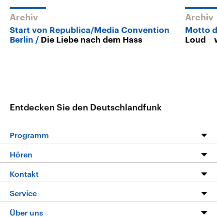
Archiv
Archiv
Start von Republica/Media Convention
Motto d
Berlin
Die Liebe nach dem Hass
Loud – 
Entdecken Sie den Deutschlandfunk
Programm
Programm
Hören
Alle Sendungen
Livestream
Kontakt
Die Nachrichten
Audios
Hörerservice
Service
Nachrichtenleicht
Podcasts
Social Media
FAQ
Über uns
Neue Beiträge auf dlf.de