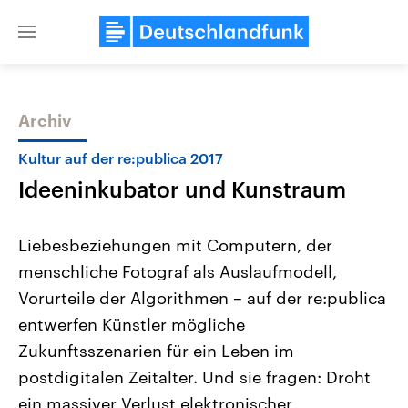
Close
menu
Archiv
Themen
Kultur auf der re:publica 2017
Ideeninkubator und Kunstraum
Liebesbeziehungen mit Computern, der
menschliche Fotograf als Auslaufmodell,
Vorurteile der Algorithmen – auf der re:publica
Landtagswahl Sachsen-Anhalt
USA
entwerfen Künstler mögliche
2026
Aktuelle Beiträge, Analys
Alle Informationen
Zukunftsszenarien für ein Leben im
Hintergründe
Sachsen-Anhalt wählt am 6.
Wirtschaftlich und militäri
postdigitalen Zeitalter. Und sie fragen: Droht
September 2026 einen neuen
gehören die Vereinigten S
Landtag. Seit 2021 wird das
den mächtigsten Ländern 
ein massiver Verlust elektronischer
Bundesland von einer Koalition aus
mit großem Einfluss auf d