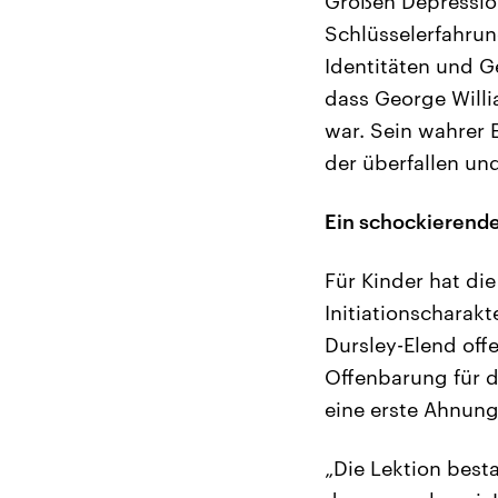
Großen Depression
Schlüsselerfahrun
Identitäten und G
dass George Willia
war. Sein wahrer E
der überfallen un
Ein schockierend
Für Kinder hat die
Initiationscharakt
Dursley-Elend off
Offenbarung für d
eine erste Ahnung
„Die Lektion best