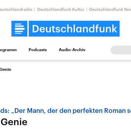
eutschlandradio
Deutschlandfunk Kultur
Deutschlandfunk No
rogramm
Podcasts
Audio-Archiv
Wirtschaft
Wissen
Kultur
Europa
Gesellschaf
 Genie
elds: „Der Mann, der den perfekten Roman 
 Genie
Nahostkonflikt
Iran
le Beiträge,
Aktuelle Lage und
Aktuelle Lage und