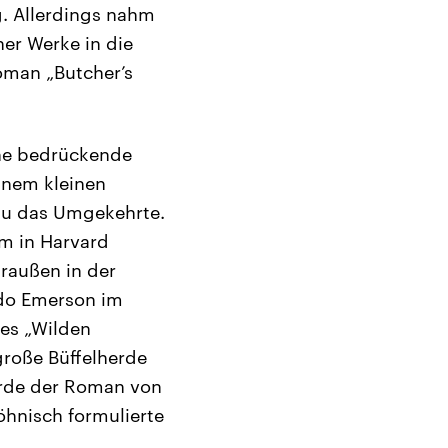
g. Allerdings nahm
ner Werke in die
oman „Butcher’s
ine bedrückende
einem kleinen
nau das Umgekehrte.
m in Harvard
raußen in der
ldo Emerson im
des „Wilden
 große Büffelherde
urde der Roman von
hnisch formulierte