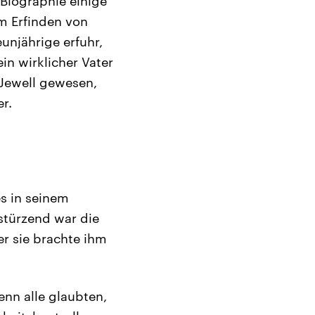
Biographie einige
m Erfinden von
unjährige erfuhr,
in wirklicher Vater
 Jewell gewesen,
r.
es in seinem
dstürzend war die
er sie brachte ihm
enn alle glaubten,