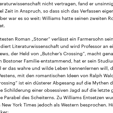
eraturwissenschaft nicht vertragen, fand er unsinni
el Zeit in Anspruch, so dass sich das Verfassen eige
ber war es so weit: Williams hatte seinen zweiten R
et.
testen Roman „Stoner“ verlässt ein Farmersohn se
udiert Literaturwissenschaft und wird Professor an 
rews, der Held von „Butcher’s Crossing“, macht ge
 Bostoner Familie entstammend, hat er sein Studiu
 er das wahre und wilde Leben kennenlernen will, d
 Westens, mit den romantischen Ideen von Ralph Wa
Crossing“ ist ein düsterer Abgesang auf die Mythen 
ie Schilderung einer obsessiven Jagd auf die letzte
e Parabel des Scheiterns. Zu Williams Entsetzen w
 New York Times jedoch als Western besprochen. Hö
iker: