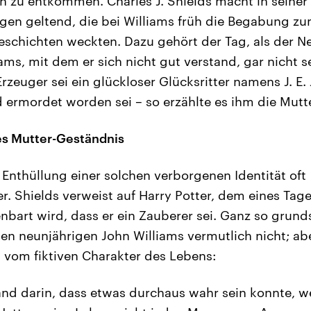
 zu entkommen. Charles J. Shields macht in seiner 
gen geltend, die bei Williams früh die Begabung zu
eschichten weckten. Dazu gehört der Tag, als der Ne
ms, mit dem er sich nicht gut verstand, gar nicht se
rzeuger sei ein glückloser Glücksritter namens J. E.
d ermordet worden sei – so erzählte es ihm die Mutte
es Mutter-Geständnis
 Enthüllung einer solchen verborgenen Identität oft
er. Shields verweist auf Harry Potter, dem eines Tag
enbart wird, dass er ein Zauberer sei. Ganz so grun
en neunjährigen John Williams vermutlich nicht; ab
 vom fiktiven Charakter des Lebens:
and darin, dass etwas durchaus wahr sein konnte, w