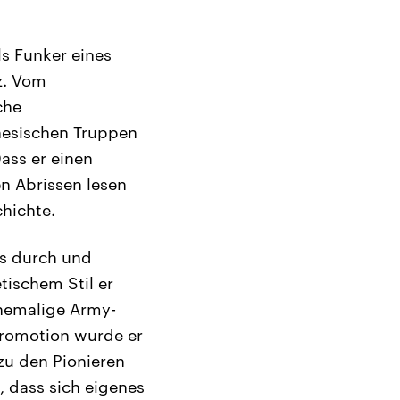
ls Funker eines
z. Vom
che
nesischen Truppen
ass er einen
n Abrissen lesen
chichte.
bs durch und
tischem Stil er
ehemalige Army-
Promotion wurde er
zu den Pionieren
, dass sich eigenes