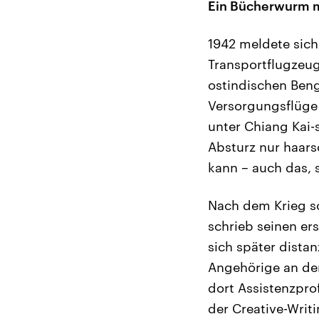
Ein Bücherwurm m
1942 meldete sich
Transportflugzeug
ostindischen Beng
Versorgungsflüge
unter Chiang Kai-
Absturz nur haars
kann – auch das, s
Nach dem Krieg s
schrieb seinen er
sich später dista
Angehörige an der
dort Assistenzpro
der Creative-Writ