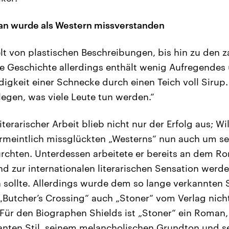
an wurde als Western missverstanden
 von plastischen Beschreibungen, bis hin zu den z
e Geschichte allerdings enthält wenig Aufregendes
igkeit einer Schnecke durch einen Teich voll Sirup
 legen, was viele Leute tun werden.“
iterarischer Arbeit blieb nicht nur der Erfolg aus; W
ermeintlich missglückten „Westerns“ nun auch um se
ürchten. Unterdessen arbeitete er bereits an dem Ro
d zur internationalen literarischen Sensation werd
sollte. Allerdings wurde dem so lange verkannten Sc
Butcher’s Crossing“ auch „Stoner“ vom Verlag nich
Für den Biographen Shields ist „Stoner“ ein Roman,
anten Stil, seinem melancholischen Grundton und s