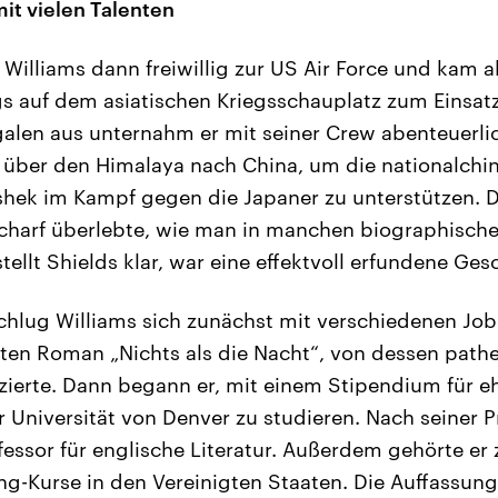
it vielen Talenten
 Williams dann freiwillig zur US Air Force und kam a
s auf dem asiatischen Kriegsschauplatz zum Einsat
alen aus unternahm er mit seiner Crew abenteuerli
 über den Himalaya nach China, um die nationalchi
shek im Kampf gegen die Japaner zu unterstützen. D
charf überlebte, wie man in manchen biographische
tellt Shields klar, war eine effektvoll erfundene Ges
chlug Williams sich zunächst mit verschiedenen Jo
sten Roman „Nichts als die Nacht“, von dessen pathe
nzierte. Dann begann er, mit einem Stipendium für 
 Universität von Denver zu studieren. Nach seiner 
fessor für englische Literatur. Außerdem gehörte er 
ing-Kurse in den Vereinigten Staaten. Die Auffassung