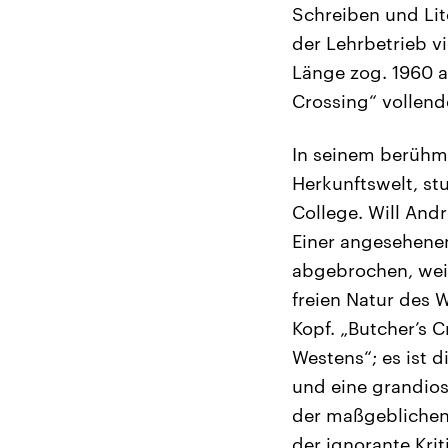
Schreiben und Lit
der Lehrbetrieb vi
Länge zog. 1960 a
Crossing“ vollend
In seinem berühm
Herkunftswelt, st
College. Will And
Einer angesehenen
abgebrochen, weil
freien Natur des
Kopf. „Butcher’s 
Westens“; es ist d
und eine grandios
der maßgeblichen
der ignorante Krit