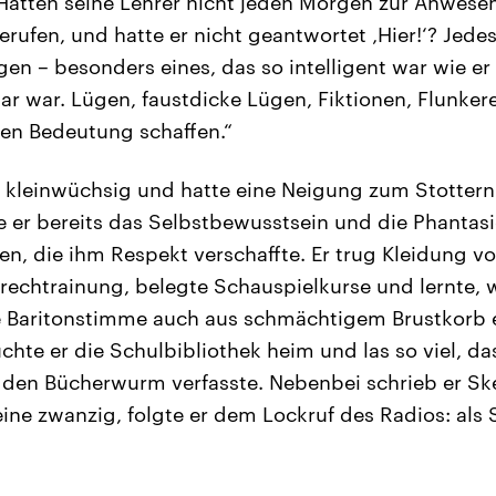
 Hatten seine Lehrer nicht jeden Morgen zur Anwesen
erufen, und hatte er nicht geantwortet ‚Hier!‘? Jede
en – besonders eines, das so intelligent war wie er 
r war. Lügen, faustdicke Lügen, Fiktionen, Flunker
en Bedeutung schaffen.“
 kleinwüchsig und hatte eine Neigung zum Stottern.
e er bereits das Selbstbewusstsein und die Phantasie
den, die ihm Respekt verschaffte. Er trug Kleidung vo
prechtrainung, belegte Schauspielkurse und lernte, 
 Baritonstimme auch aus schmächtigem Brustkorb e
chte er die Schulbibliothek heim und las so viel, da
r den Bücherwurm verfasste. Nebenbei schrieb er Ske
eine zwanzig, folgte er dem Lockruf des Radios: als