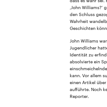
dass es wahr sei.
‚John Williams?‘ g
den Schluss gezog
Wahrheit wandelba
Geschichten könn
John Williams war
Jugendlicher hatt
Identität zu erfin
absolvierte ein S
einschmeichelnde
kann. Vor allem su
einen Artikel übe
aufführte. Noch k
Reporter.