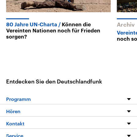
80 Jahre UN-Charta
Können die
Archiv
Vereinten Nationen noch für Frieden
Vereint
sorgen?
noch so
Entdecken Sie den Deutschlandfunk
Programm
Programm
Hören
Alle Sendungen
Livestream
Kontakt
Die Nachrichten
Audios
Hörerservice
Service