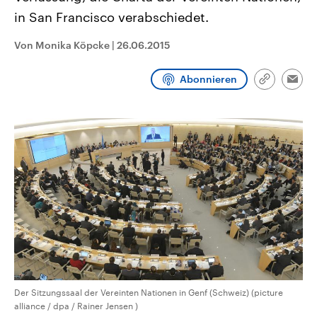
CDU, SPD und FDP regiert.-
aktuelle Weltgeschehen.
in San Francisco verabschiedet.
Umfragen, Prognosen,
Wahlprogramme, aktuelle Berichte
Sendungen
Programm
Podcasts
und Hintergründe zu den Parteien
Von Monika Köpcke
|
26.06.2015
und Kandidaten der anstehenden
Wahl.
Audio-Archiv
Abonnieren
Link
Emai
kopieren/te
Der Sitzungssaal der Vereinten Nationen in Genf (Schweiz) (picture
alliance / dpa / Rainer Jensen )