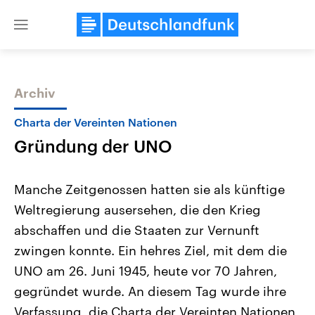
Close
menu
Archiv
Themen
Charta der Vereinten Nationen
Gründung der UNO
Manche Zeitgenossen hatten sie als künftige
Weltregierung ausersehen, die den Krieg
abschaffen und die Staaten zur Vernunft
Landtagswahl Sachsen-Anhalt
USA
zwingen konnte. Ein hehres Ziel, mit dem die
2026
Aktuelle Beiträge, Analys
Alle Informationen
UNO am 26. Juni 1945, heute vor 70 Jahren,
Hintergründe
Sachsen-Anhalt wählt am 6.
Wirtschaftlich und militäri
gegründet wurde. An diesem Tag wurde ihre
September 2026 einen neuen
gehören die Vereinigten S
Landtag. Seit 2021 wird das
den mächtigsten Ländern 
Verfassung, die Charta der Vereinten Nationen,
Bundesland von einer Koalition aus
mit großem Einfluss auf d