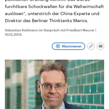
CDU, SPD und FDP regiert.-
aktuelle Weltgeschehen.
furchtbare Schockwellen für die Weltwirtschaft
Umfragen, Prognosen,
Wahlprogramme, aktuelle Berichte
auslösen“, unterstrich der China-Experte und
Sendungen
Programm
Podcasts
und Hintergründe zu den Parteien
und Kandidaten der anstehenden
Direktor des Berliner Thinktanks Merics.
Wahl.
Audio-Archiv
Sebastian Heilmann im Gespräch mit Friedbert Meurer
|
10.12.2014
Abonnieren
Link
Emai
kopieren/te