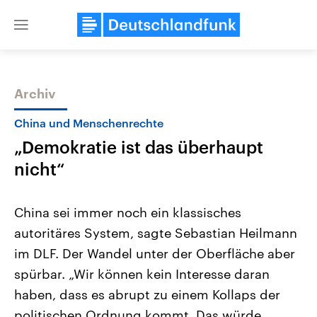
Close
menu
Archiv
Themen
China und Menschenrechte
„Demokratie ist das überhaupt
nicht“
China sei immer noch ein klassisches
autoritäres System, sagte Sebastian Heilmann
Landtagswahl Sachsen-Anhalt
USA
im DLF. Der Wandel unter der Oberfläche aber
2026
Aktuelle Beiträge, Analys
Alle Informationen
Hintergründe
spürbar. „Wir können kein Interesse daran
Sachsen-Anhalt wählt am 6.
Wirtschaftlich und militäri
September 2026 einen neuen
gehören die Vereinigten S
haben, dass es abrupt zu einem Kollaps der
Landtag. Seit 2021 wird das
den mächtigsten Ländern 
politischen Ordnung kommt. Das würde
Bundesland von einer Koalition aus
mit großem Einfluss auf d