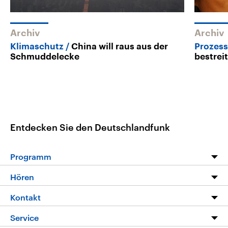
Archiv
Archiv
Klimaschutz
China will raus aus der
Prozess
Schmuddelecke
bestrei
Entdecken Sie den Deutschlandfunk
Programm
Programm
Hören
Alle Sendungen
Livestream
Kontakt
Die Nachrichten
Audios
Hörerservice
Service
Nachrichtenleicht
Podcasts