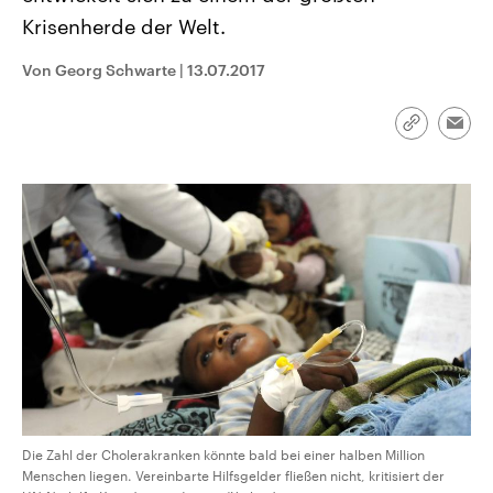
CDU, SPD und FDP regiert.-
aktuelle Weltgeschehen.
Krisenherde der Welt.
Umfragen, Prognosen,
Wahlprogramme, aktuelle Berichte
Sendungen
Programm
Podcasts
und Hintergründe zu den Parteien
Von Georg Schwarte
|
13.07.2017
und Kandidaten der anstehenden
Wahl.
Audio-Archiv
Link
Emai
kopieren/te
Die Zahl der Cholerakranken könnte bald bei einer halben Million
Menschen liegen. Vereinbarte Hilfsgelder fließen nicht, kritisiert der