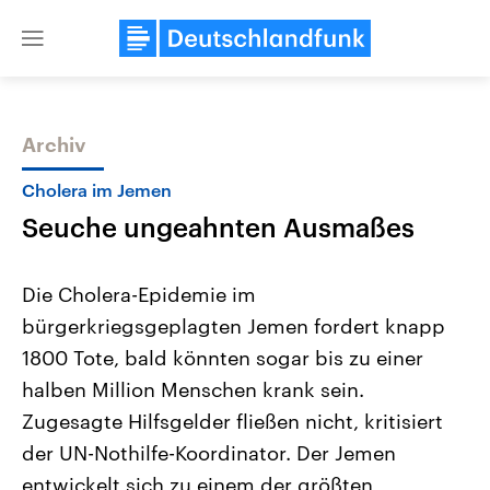
Close
menu
Archiv
Themen
Cholera im Jemen
Seuche ungeahnten Ausmaßes
Die Cholera-Epidemie im
bürgerkriegsgeplagten Jemen fordert knapp
1800 Tote, bald könnten sogar bis zu einer
Landtagswahl Sachsen-Anhalt
USA
halben Million Menschen krank sein.
2026
Aktuelle Beiträge, Analys
Alle Informationen
Zugesagte Hilfsgelder fließen nicht, kritisiert
Hintergründe
Sachsen-Anhalt wählt am 6.
Wirtschaftlich und militäri
der UN-Nothilfe-Koordinator. Der Jemen
September 2026 einen neuen
gehören die Vereinigten S
Landtag. Seit 2021 wird das
den mächtigsten Ländern 
entwickelt sich zu einem der größten
Bundesland von einer Koalition aus
mit großem Einfluss auf d