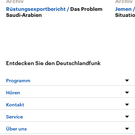
Archiv
Archiv
Rüstungsexportbericht
Das Problem
Jemen
Saudi-Arabien
Situati
Entdecken Sie den Deutschlandfunk
Programm
Programm
Hören
Alle Sendungen
Livestream
Kontakt
Die Nachrichten
Audios
Hörerservice
Service
Nachrichtenleicht
Podcasts
Social Media
FAQ
Über uns
Neue Beiträge auf dlf.de
Deutschlandfunk App