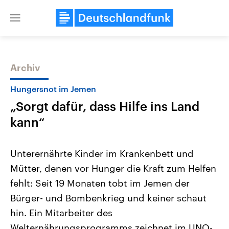
Close
menu
Archiv
Themen
Hungersnot im Jemen
„Sorgt dafür, dass Hilfe ins Land
kann“
Unterernährte Kinder im Krankenbett und
Mütter, denen vor Hunger die Kraft zum Helfen
Landtagswahl Sachsen-Anhalt
USA
fehlt: Seit 19 Monaten tobt im Jemen der
2026
Aktuelle Beiträge, Analys
Alle Informationen
Hintergründe
Bürger- und Bombenkrieg und keiner schaut
Sachsen-Anhalt wählt am 6.
Wirtschaftlich und militäri
September 2026 einen neuen
gehören die Vereinigten S
hin. Ein Mitarbeiter des
Landtag. Seit 2021 wird das
den mächtigsten Ländern 
Welternährungsprogramms zeichnet im UNO-
Bundesland von einer Koalition aus
mit großem Einfluss auf d