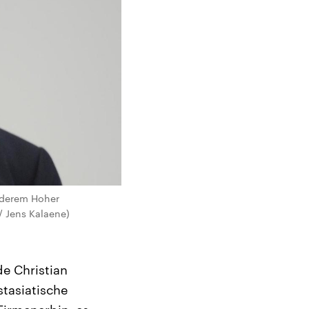
anderem Hoher
/ Jens Kalaene)
e Christian
stasiatische