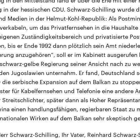
 in den Mittelstand fand er über die Ehe mit einer 
eg in der hessischen CDU. Schwarz-Schilling wurde 
 Medien in der Helmut-Kohl-Republik: Als Postminis
erkabeln, um das Privatfernsehen in die Haushalte 
eigenen Zuständigkeitsbereich und privatisierte Pos
, bis er Ende 1992 dann plötzlich sein Amt niederl
erung anzugehören“, soll er im Kabinett ausgerufen
 schwarz-gelbe Regierung seiner Ansicht nach zu w
nden Jugoslawien unternahm. Er fand, Deutschland se
die serbische Expansion auf dem Balkan zu stoppe
ster für Kabelfernsehen und Telefonie eine andere 
r Streitschlichter, später dann als Hoher Repräsenta
na einen handlungsfähigen, regierbaren Staat zu 
rnationalen Wirken auf dem Balkan sehr skeptisch g
err Schwarz-Schilling, Ihr Vater, Reinhard Schwarz-S