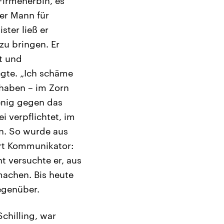
Firmenerbin, es
der Mann für
ter ließ er
zu bringen. Er
t und
egte. „Ich schäme
 haben – im Zorn
enig gegen das
i verpflichtet, im
n. So wurde aus
Art Kommunikator:
nt versuchte er, aus
machen. Bis heute
egenüber.
chilling, war