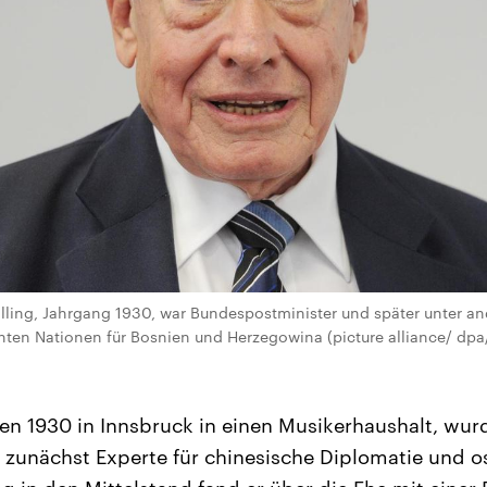
illing, Jahrgang 1930, war Bundespostminister und später unter 
nten Nationen für Bosnien und Herzegowina (picture alliance/ dpa
n 1930 in Innsbruck in einen Musikerhaushalt, wurd
 zunächst Experte für chinesische Diplomatie und o