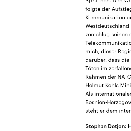
Sprachen. Den Weg
folgte der Aufsti
Kommunikation und
Westdeutschland v
zerschlug seinen 
Telekommunikation
mich, dieser Regi
darüber, dass die
Töten im zerfalle
Rahmen der NATO 
Helmut Kohls Mini
Als internationale
Bosnien-Herzegowi
steht er dem inte
Stephan Detjen:
H