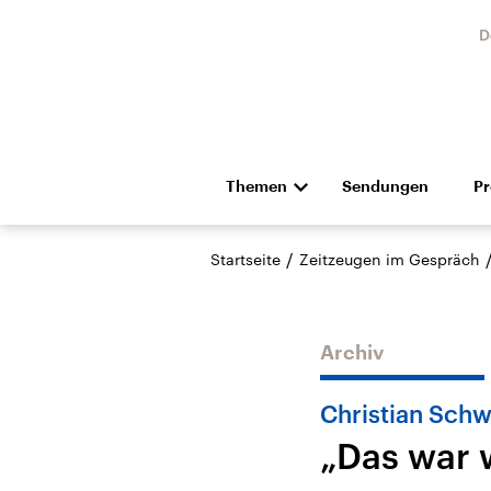
D
Themen
Sendungen
P
Die Nachrichten
Politik
/
Startseite
Zeitzeugen im Gespräch
Hörspiel und Feature
Musik
Archiv
Christian Schw
„Das war w
USA
Nahos
Aktuelle Beiträge,
Aktue