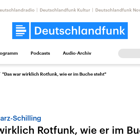
eutschlandradio
Deutschlandfunk Kultur
Deutschlandfunk No
rogramm
Podcasts
Audio-Archiv
Wirtschaft
Wissen
Kultur
Europa
Gesellschaf
/
"Das war wirklich Rotfunk, wie er im Buche steht"
arz-Schilling
irklich Rotfunk, wie er im B
tkonflikt
Iran
Faktenchecks
In unseren Faktenc
lle Lage und
Aktuelle Lage und