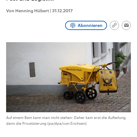
CDU, SPD und FDP regiert.-
aktuelle Weltgeschehen.
Umfragen, Prognosen,
Von Henning Hübert
|
31.12.2017
Wahlprogramme, aktuelle Berichte
Sendungen
Programm
Podcasts
und Hintergründe zu den Parteien
und Kandidaten der anstehenden
Abonnieren
Link
Wahl.
Emai
kopieren/te
Audio-Archiv
Auf einem Bein kann man nicht stehen: Daher kam erst die Aufteilung,
dann die Privatisierung (pa/dpa/von Erichsen)