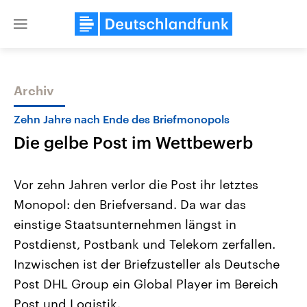
Close
menu
Archiv
Themen
Zehn Jahre nach Ende des Briefmonopols
Die gelbe Post im Wettbewerb
Vor zehn Jahren verlor die Post ihr letztes
Monopol: den Briefversand. Da war das
einstige Staatsunternehmen längst in
Landtagswahl Sachsen-Anhalt
USA
Postdienst, Postbank und Telekom zerfallen.
2026
Aktuelle Beiträge, Analys
Alle Informationen
Inzwischen ist der Briefzusteller als Deutsche
Hintergründe
Sachsen-Anhalt wählt am 6.
Wirtschaftlich und militäri
Post DHL Group ein Global Player im Bereich
September 2026 einen neuen
gehören die Vereinigten S
Landtag. Seit 2021 wird das
den mächtigsten Ländern 
Post und Logistik.
Bundesland von einer Koalition aus
mit großem Einfluss auf d