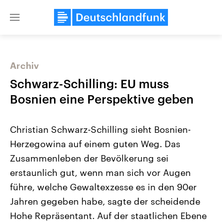
Close
menu
Archiv
Themen
Schwarz-Schilling: EU muss
Bosnien eine Perspektive geben
Christian Schwarz-Schilling sieht Bosnien-
Herzegowina auf einem guten Weg. Das
Zusammenleben der Bevölkerung sei
erstaunlich gut, wenn man sich vor Augen
Landtagswahl Sachsen-Anhalt
USA
2026
Aktuelle Beiträge, Analys
führe, welche Gewaltexzesse es in den 90er
Alle Informationen
Hintergründe
Sachsen-Anhalt wählt am 6.
Wirtschaftlich und militäri
Jahren gegeben habe, sagte der scheidende
September 2026 einen neuen
gehören die Vereinigten S
Landtag. Seit 2021 wird das
den mächtigsten Ländern 
Hohe Repräsentant. Auf der staatlichen Ebene
Bundesland von einer Koalition aus
mit großem Einfluss auf d