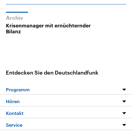
Archiv
Krisenmanager mit ernüchternder
Bilanz
Entdecken Sie den Deutschlandfunk
Programm
Programm
Hören
Alle Sendungen
Livestream
Kontakt
Die Nachrichten
Audios
Hörerservice
Service
Nachrichtenleicht
Podcasts