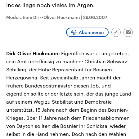
CDU, SPD und FDP regiert.-
aktuelle Weltgeschehen.
indes liege noch vieles im Argen.
Umfragen, Prognosen,
Wahlprogramme, aktuelle Berichte
Moderation: Dirk-Oliver Heckmann
|
29.06.2007
Sendungen
Programm
Podcasts
und Hintergründe zu den Parteien
und Kandidaten der anstehenden
Wahl.
Abonnieren
Audio-Archiv
Link
Emai
kopieren/te
Dirk-Oliver Heckmann:
Eigentlich war er angetreten,
sein Amt überflüssig zu machen: Christian Schwarz-
Schilling, der Hohe Repräsentant für Bosnien-
Herzegowina. Seit zweieinhalb Jahren macht der
frühere Bundespostminister diesen Job, und
eigentlich sollte er der letzte sein, der das junge Land
auf seinem Weg zu Stabilität und Demokratie
unterstützt. 15 Jahre nach dem Beginn des Bosnien-
Krieges, über 11 Jahre nach dem Friedensabkommen
von Dayton sollten die Bosnier ihr Schicksal wieder
selbst in die Hand nehmen. Doch nach den Wahlen