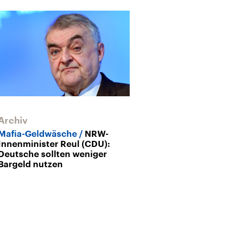
Archiv
Archiv
Mafia-Geldwäsche
NRW-
Steuerfahnder
Innenminister Reul (CDU):
job
Orths: Ei
Deutsche sollten weniger
Mausspiel mit
Bargeld nutzen
hochintelligen