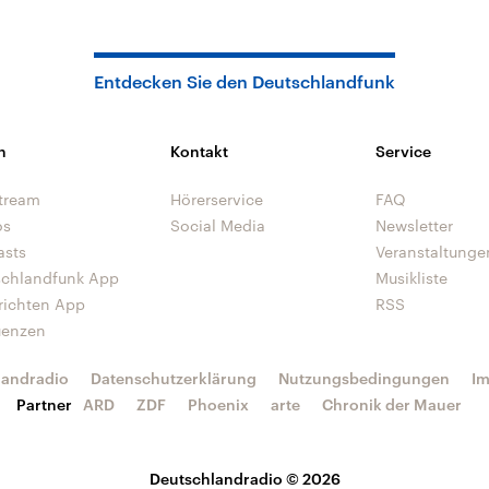
Entdecken Sie den Deutschlandfunk
n
Kontakt
Service
tream
Hörerservice
FAQ
os
Social Media
Newsletter
asts
Veranstaltunge
schlandfunk App
Musikliste
richten App
RSS
uenzen
landradio
Datenschutzerklärung
Nutzungsbedingungen
I
Partner
ARD
ZDF
Phoenix
arte
Chronik der Mauer
Deutschlandradio © 2026