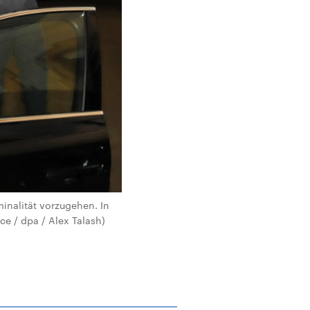
nalität vorzugehen. In
nce / dpa / Alex Talash)