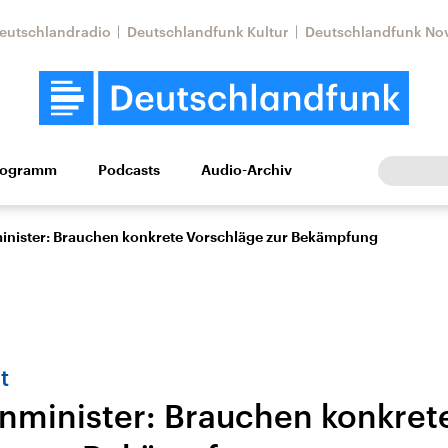
eutschlandradio
Deutschlandfunk Kultur
Deutschlandfunk No
rogramm
Podcasts
Audio-Archiv
Wirtschaft
Wissen
Kultur
Europa
Gesellschaf
nister: Brauchen konkrete Vorschläge zur Bekämpfung
t
minister: Brauchen konkret
tkonflikt
Iran
Faktenchecks
In unseren Faktenc
lle Lage und
Aktuelle Lage und