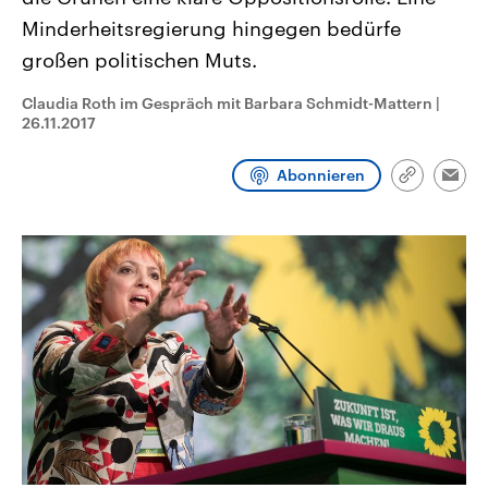
CDU, SPD und FDP regiert.-
aktuelle Weltgeschehen.
Minderheitsregierung hingegen bedürfe
Umfragen, Prognosen,
Wahlprogramme, aktuelle Berichte
großen politischen Muts.
Sendungen
Programm
Podcasts
und Hintergründe zu den Parteien
und Kandidaten der anstehenden
Wahl.
Claudia Roth im Gespräch mit Barbara Schmidt-Mattern
|
Audio-Archiv
26.11.2017
Abonnieren
Link
Emai
kopieren/te