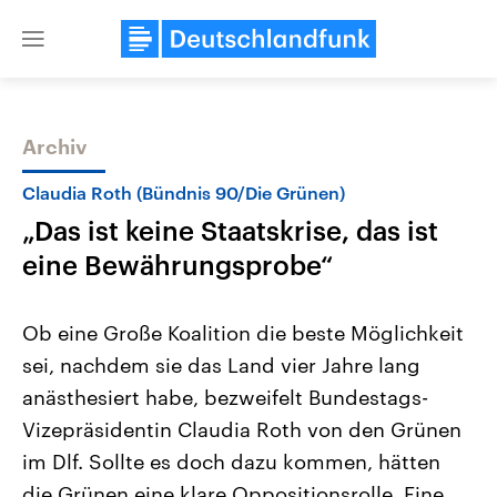
Close
menu
Archiv
Themen
Claudia Roth (Bündnis 90/Die Grünen)
„Das ist keine Staatskrise, das ist
eine Bewährungsprobe“
Ob eine Große Koalition die beste Möglichkeit
sei, nachdem sie das Land vier Jahre lang
Landtagswahl Sachsen-Anhalt
USA
anästhesiert habe, bezweifelt Bundestags-
2026
Aktuelle Beiträge, Analys
Alle Informationen
Hintergründe
Vizepräsidentin Claudia Roth von den Grünen
Sachsen-Anhalt wählt am 6.
Wirtschaftlich und militäri
September 2026 einen neuen
gehören die Vereinigten S
im Dlf. Sollte es doch dazu kommen, hätten
Landtag. Seit 2021 wird das
den mächtigsten Ländern 
die Grünen eine klare Oppositionsrolle. Eine
Bundesland von einer Koalition aus
mit großem Einfluss auf d