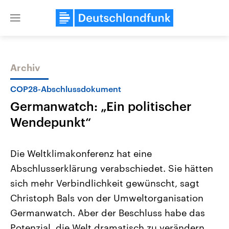
Close
menu
Archiv
Themen
COP28-Abschlussdokument
Germanwatch: „Ein politischer
Wendepunkt“
Die Weltklimakonferenz hat eine
Abschlusserklärung verabschiedet. Sie hätten
Landtagswahl Sachsen-Anhalt
USA
sich mehr Verbindlichkeit gewünscht, sagt
2026
Aktuelle Beiträge, Analys
Alle Informationen
Hintergründe
Christoph Bals von der Umweltorganisation
Sachsen-Anhalt wählt am 6.
Wirtschaftlich und militäri
September 2026 einen neuen
gehören die Vereinigten S
Germanwatch. Aber der Beschluss habe das
Landtag. Seit 2021 wird das
den mächtigsten Ländern 
Potenzial, die Welt dramatisch zu verändern.
Bundesland von einer Koalition aus
mit großem Einfluss auf d