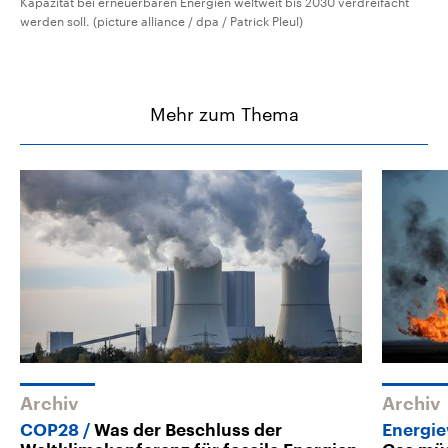
Kapazität bei erneuerbaren Energien weltweit bis 2030 verdreifacht
werden soll. (picture alliance / dpa / Patrick Pleul)
Mehr zum Thema
Archiv
Archiv
COP28
Was der Beschluss der
Energi