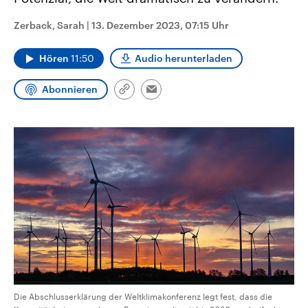
CDU, SPD und FDP regiert.-
aktuelle Weltgeschehen.
Umfragen, Prognosen,
Zerback, Sarah
|
13. Dezember 2023, 07:15 Uhr
Wahlprogramme, aktuelle Berichte
Sendungen
Programm
Podcasts
und Hintergründe zu den Parteien
und Kandidaten der anstehenden
Hören
11:50
Audio herunterladen
Wahl.
Audio-Archiv
Abonnieren
Link
Email
kopieren/teilen
Die Abschlusserklärung der Weltklimakonferenz legt fest, dass die