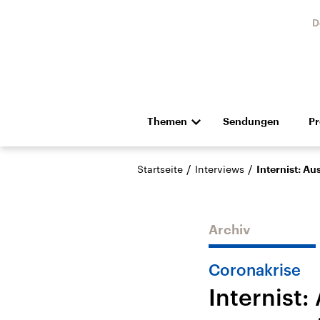
D
Themen
Sendungen
P
Die Nachrichten
Politik
/
/
Startseite
Interviews
Internist: 
Hörspiel und Feature
Musik
Archiv
Coronakrise
Internist
Landtagswahl Sachsen-
USA
Anhalt 2026
Aktuel