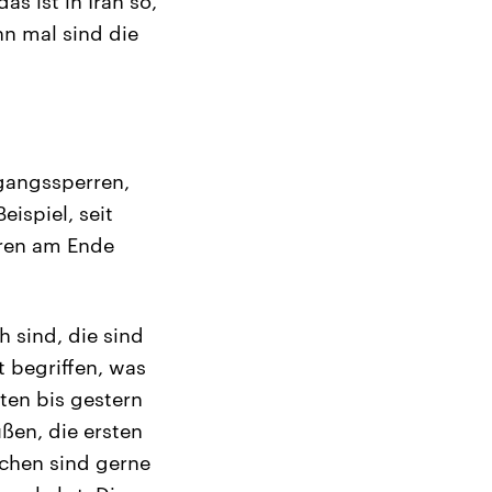
das ist in Iran so,
n mal sind die
sgangssperren,
ispiel, seit
rren am Ende
 sind, die sind
 begriffen, was
ten bis gestern
ßen, die ersten
chen sind gerne