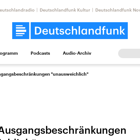
eutschlandradio
Deutschlandfunk Kultur
Deutschlandfunk No
rogramm
Podcasts
Audio-Archiv
Wirtschaft
Wissen
Kultur
Europa
Gesellschaf
Ausgangsbeschränkungen "unausweichlich"
: Ausgangsbeschränkungen
Nahostkonflikt
Iran
le Beiträge,
Aktuelle Lage und
Aktuelle Lage und