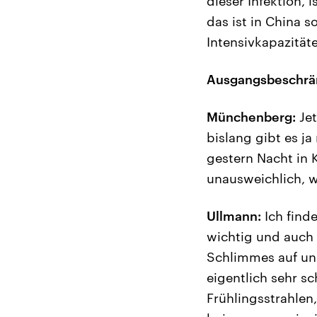
dieser Infektion, i
das ist in China 
Intensivkapazität
Ausgangsbeschrä
Münchenberg:
Jet
bislang gibt es j
gestern Nacht in
unausweichlich, we
Ullmann:
Ich find
wichtig und auch 
Schlimmes auf uns
eigentlich sehr s
Frühlingsstrahlen