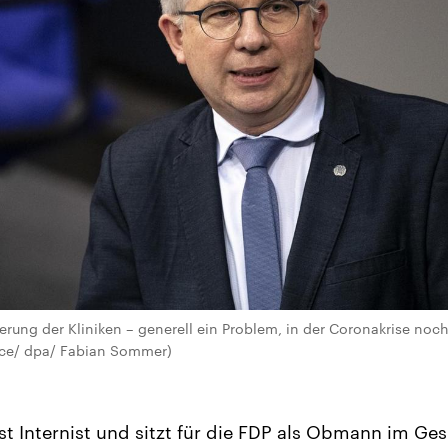
rung der Kliniken – generell ein Problem, in der Coronakrise noc
ance/ dpa/ Fabian Sommer)
t Internist und sitzt für die FDP als Obmann im G