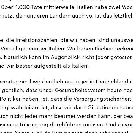
ja über 4.000 Tote mittlerweile, Italien habe zwei Wo
h jetzt den anderen Ländern auch so. Ist das letztli
, die Infektionszahlen, die wir haben, sind unauswe
-Vorteil gegenüber Italien: Wir haben flächendecke
. Natürlich kann im Augenblick nicht jeder getestet
d wir besser aufgestellt als Italien.
esraten sind wir deutlich niedriger in Deutschland i
 eigentlich, dass unser Gesundheitssystem heute noch
 Politiker haben, ist, dass die Versorgungssicherhei
 gewährleistet ist, dass wir dann Situationen haben
auch nicht jeder mehr beatmet werden kann, der b
si eine Triagierung durchführen müssen. Und davor
ollegen Angst, weil da kommt man doch sehr schnell i