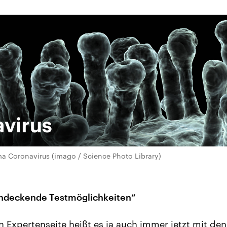
a Coronavirus (imago / Science Photo Library)
endeckende Testmöglichkeiten“
 Expertenseite heißt es ja auch immer jetzt mit de