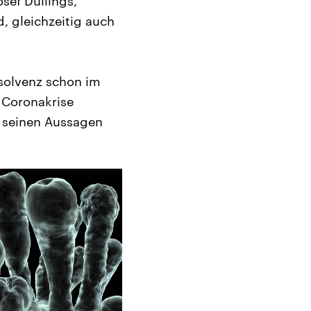
sef Düllings,
, gleichzeitig auch
nsolvenz schon im
r Coronakrise
h seinen Aussagen