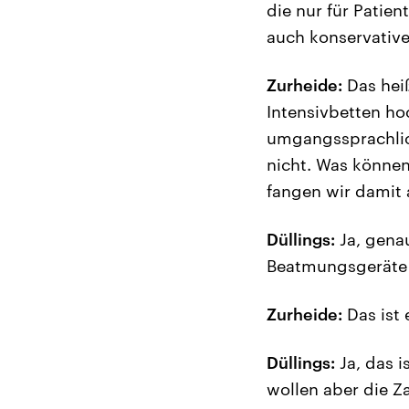
die nur für Patien
auch konservative
Zurheide:
Das heiß
Intensivbetten ho
umgangssprachlic
nicht. Was können
fangen wir damit 
Düllings:
Ja, gena
Beatmungsgeräte b
Zurheide:
Das ist 
Düllings:
Ja, das i
wollen aber die Z