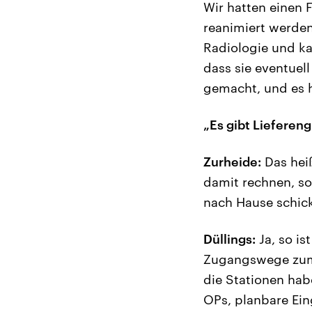
Wir hatten einen 
reanimiert werden
Radiologie und ka
dass sie eventuell
gemacht, und es ha
„Es gibt Lieferen
Zurheide:
Das heiß
damit rechnen, so 
nach Hause schic
Düllings:
Ja, so is
Zugangswege zum 
die Stationen hab
OPs, planbare Ein