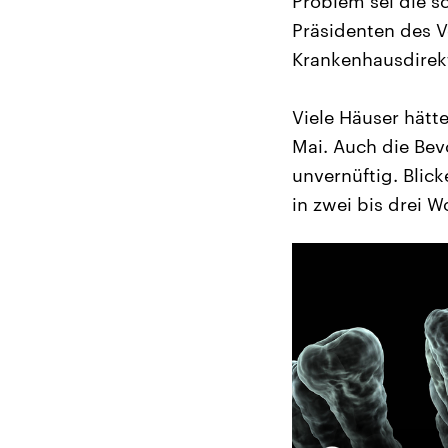
Problem sei die sc
Präsidenten des V
Krankenhausdirekt
Viele Häuser hätt
Mai. Auch die Bevö
unvernüftig. Blic
in zwei bis drei W