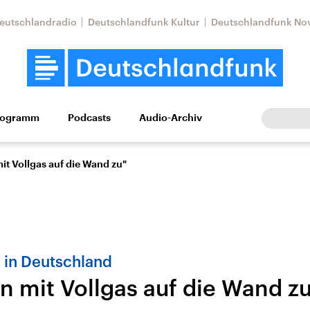
eutschlandradio
Deutschlandfunk Kultur
Deutschlandfunk No
rogramm
Podcasts
Audio-Archiv
Wirtschaft
Wissen
Kultur
Europa
Gesellschaf
it Vollgas auf die Wand zu"
 in Deutschland
n mit Vollgas auf die Wand z
Nahostkonflikt
Iran
le Beiträge,
Aktuelle Lage und
Aktuelle Lage und