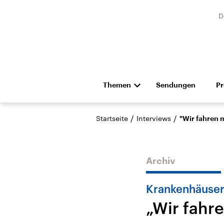
D
Themen
Sendungen
P
Die Nachrichten
Politik
/
/
Startseite
Interviews
"Wir fahren m
Hörspiel und Feature
Musik
Archiv
Krankenhäuser
„Wir fahre
Landtagswahl Sachsen-
USA
Anhalt 2026
Aktuel