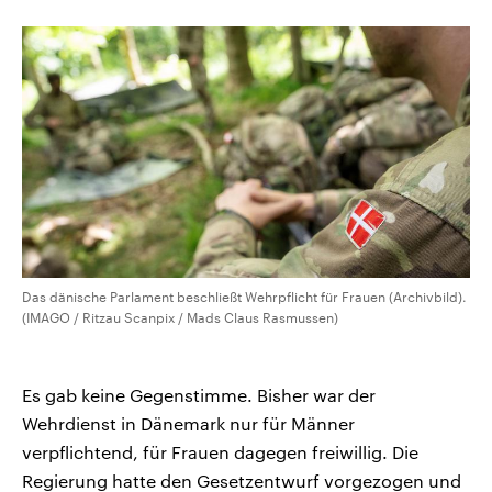
aktuelle Weltgeschehen.
Diese wird wie die Hisboll
Libanon vom Iran unterstüt
Sendungen
Programm
Podcasts
Audio-Archiv
Das dänische Parlament beschließt Wehrpflicht für Frauen (Archivbild).
(IMAGO / Ritzau Scanpix / Mads Claus Rasmussen)
Es gab keine Gegenstimme. Bisher war der
Wehrdienst in Dänemark nur für Männer
verpflichtend, für Frauen dagegen freiwillig. Die
Regierung hatte den Gesetzentwurf vorgezogen und