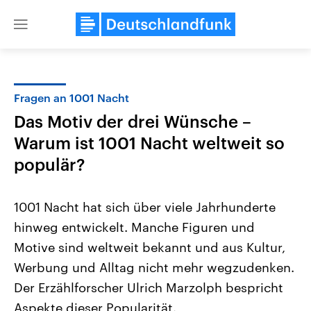
Close
menu
Fragen an 1001 Nacht
Themen
Das Motiv der drei Wünsche –
Warum ist 1001 Nacht weltweit so
populär?
1001 Nacht hat sich über viele Jahrhunderte
hinweg entwickelt. Manche Figuren und
Landtagswahl Sachsen-Anhalt
USA
Motive sind weltweit bekannt und aus Kultur,
2026
Aktuelle Beiträge, Analys
Alle Informationen
Werbung und Alltag nicht mehr wegzudenken.
Hintergründe
Sachsen-Anhalt wählt am 6.
Wirtschaftlich und militäri
Der Erzählforscher Ulrich Marzolph bespricht
September 2026 einen neuen
gehören die Vereinigten S
Landtag. Seit 2021 wird das
den mächtigsten Ländern 
Aspekte dieser Popularität.
Bundesland von einer Koalition aus
mit großem Einfluss auf d