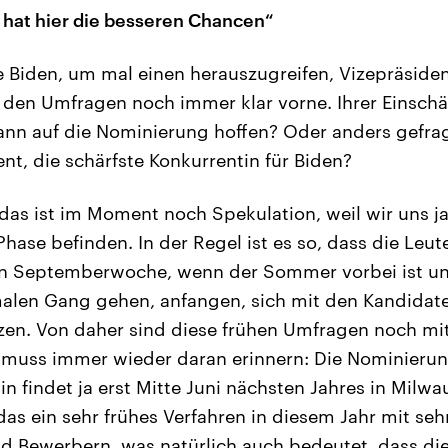
 hat hier die besseren Chancen“
 Biden, um mal einen herauszugreifen, Vizepräsiden
n den Umfragen noch immer klar vorne. Ihrer Einsch
nn auf die Nominierung hoffen? Oder anders gefragt
nt, die schärfste Konkurrentin für Biden?
das ist im Moment noch Spekulation, weil wir uns ja
Phase befinden. In der Regel ist es so, dass die Leut
ten Septemberwoche, wenn der Sommer vorbei ist un
alen Gang gehen, anfangen, sich mit den Kandidate
en. Von daher sind diese frühen Umfragen noch mit
 muss immer wieder daran erinnern: Die Nominieru
n findet ja erst Mitte Juni nächsten Jahres in Milw
t das ein sehr frühes Verfahren in diesem Jahr mit seh
d Bewerbern, was natürlich auch bedeutet, dass di