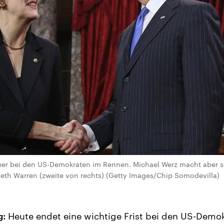
ber bei den US-Demokraten im Rennen. Michael Werz macht aber sc
beth Warren (zweite von rechts) (Getty Images/Chip Somodevilla)
g:
Heute endet eine wichtige Frist bei den US-Demok