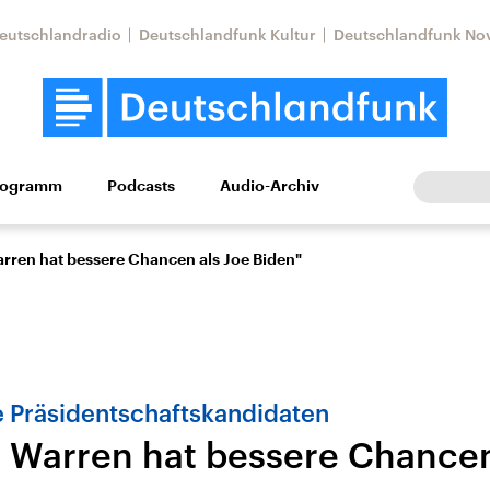
eutschlandradio
Deutschlandfunk Kultur
Deutschlandfunk No
rogramm
Podcasts
Audio-Archiv
Wirtschaft
Wissen
Kultur
Europa
Gesellschaf
arren hat bessere Chancen als Joe Biden"
 Präsidentschaftskandidaten
h Warren hat bessere Chancen
Nahostkonflikt
Iran
le Beiträge,
Aktuelle Lage und
Aktuelle Lage und