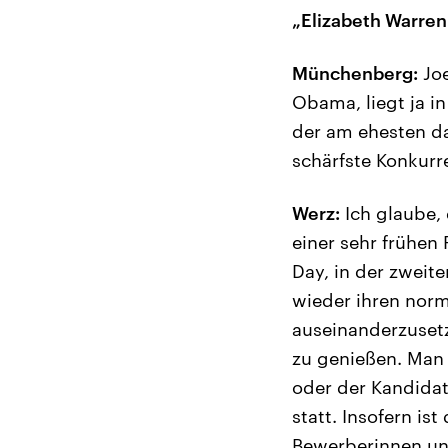
„Elizabeth Warren
Münchenberg:
Joe
Obama, liegt ja i
der am ehesten da
schärfste Konkurre
Werz:
Ich glaube, 
einer sehr frühen 
Day, in der zwei
wieder ihren norm
auseinanderzusetz
zu genießen. Man
oder der Kandidati
statt. Insofern is
Bewerberinnen un