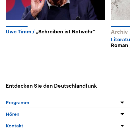
Uwe Timm
„Schreiben ist Notwehr“
Archiv
Literat
Roman 
Entdecken Sie den Deutschlandfunk
Programm
Programm
Hören
Alle Sendungen
Livestream
Kontakt