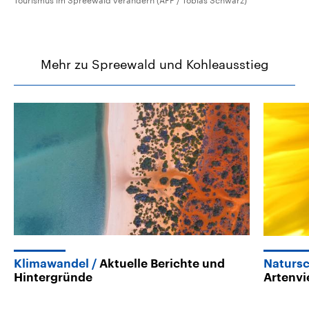
Tourismus im Spreewald verändern (AFP / Tobias Schwarz)
Mehr zu Spreewald und Kohleausstieg
Klimawandel
Aktuelle Berichte und
Naturs
Hintergründe
Artenvie