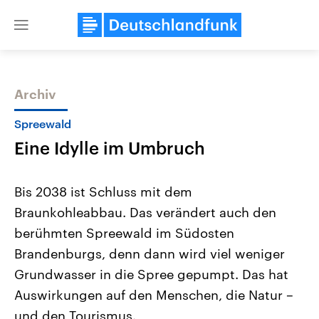
Close
menu
Archiv
Themen
Spreewald
Eine Idylle im Umbruch
Bis 2038 ist Schluss mit dem
Braunkohleabbau. Das verändert auch den
berühmten Spreewald im Südosten
Landtagswahl Sachsen-Anhalt
USA
Brandenburgs, denn dann wird viel weniger
2026
Aktuelle Beiträge, Analys
Alle Informationen
Grundwasser in die Spree gepumpt. Das hat
Hintergründe
Sachsen-Anhalt wählt am 6.
Wirtschaftlich und militäri
Auswirkungen auf den Menschen, die Natur –
September 2026 einen neuen
gehören die Vereinigten S
Landtag. Seit 2021 wird das
den mächtigsten Ländern 
und den Tourismus.
Bundesland von einer Koalition aus
mit großem Einfluss auf d