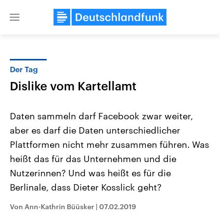
Close
menu
Der Tag
Themen
Dislike vom Kartellamt
Daten sammeln darf Facebook zwar weiter,
aber es darf die Daten unterschiedlicher
Plattformen nicht mehr zusammen führen. Was
heißt das für das Unternehmen und die
Nutzerinnen? Und was heißt es für die
Landtagswahl Sachsen-Anhalt
USA
2026
Aktuelle Beiträge, Analys
Berlinale, dass Dieter Kosslick geht?
Alle Informationen
Hintergründe
Sachsen-Anhalt wählt am 6.
Wirtschaftlich und militäri
September 2026 einen neuen
gehören die Vereinigten S
Von Ann-Kathrin Büüsker
|
07.02.2019
Landtag. Seit 2021 wird das
den mächtigsten Ländern 
Bundesland von einer Koalition aus
mit großem Einfluss auf d