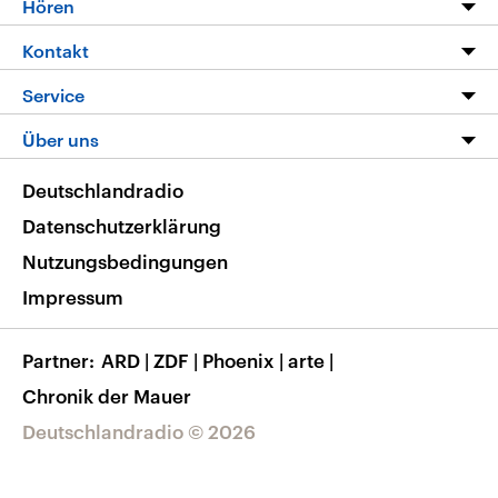
Hören
Alle Sendungen
Livestream
Kontakt
Die Nachrichten
Audios
Hörerservice
Service
Nachrichtenleicht
Podcasts
Social Media
FAQ
Über uns
Neue Beiträge auf dlf.de
Deutschlandfunk App
Newsletter
Deutschlandradio
Themen-Schwerpunkte
Nachrichten App
Deutschlandradio
Veranstaltungen
Presse
Frequenzen
Datenschutzerklärung
Musikliste
Ausbildung und Karriere
Nutzungsbedingungen
RSS
Transparenz
Impressum
Korrekturen
Barrierefreiheit
Partner
ARD
|
ZDF
|
Phoenix
|
arte
|
Chronik der Mauer
Deutschlandradio © 2026