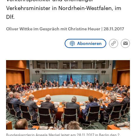
aktuelle Weltgeschehen.
Diese wird wie die Hisboll
Verkehrsminister in Nordrhein-Westfalen, im
Libanon vom Iran unterstüt
Dlf.
Sendungen
Programm
Podcasts
Oliver Wittke im Gespräch mit Christine Heuer
|
28.11.2017
Audio-Archiv
Abonnieren
Link
Emai
kopieren/te
Bundeskanzlerin Angela Merkel leitet am 28.11.2017 in Berlin den 2.