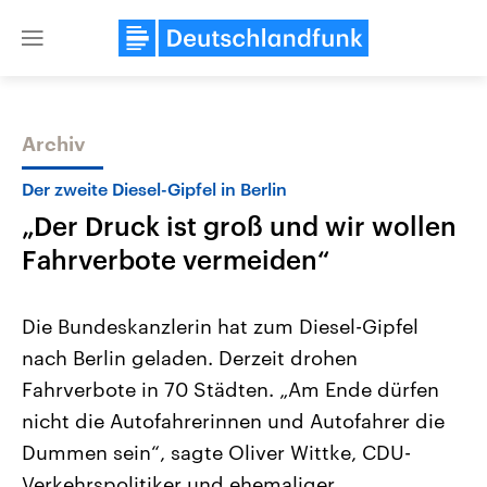
Close
menu
Archiv
Themen
Der zweite Diesel-Gipfel in Berlin
„Der Druck ist groß und wir wollen
Fahrverbote vermeiden“
Die Bundeskanzlerin hat zum Diesel-Gipfel
nach Berlin geladen. Derzeit drohen
USA
Nahostkonflikt
Fahrverbote in 70 Städten. „Am Ende dürfen
Aktuelle Beiträge, Analysen und
Aktuelle Lage und Hinter
Der Überfall der palästine
Hintergründe
nicht die Autofahrerinnen und Autofahrer die
Wirtschaftlich und militärisch
Terrororganisation Hamas
gehören die Vereinigten Staaten zu
Oktober 2023 auf Israel ha
Dummen sein“, sagte Oliver Wittke, CDU-
den mächtigsten Ländern der Erde,
Region wieder die Gewalt 
Verkehrspolitiker und ehemaliger
mit großem Einfluss auf das
Israel möchte die Hamas z