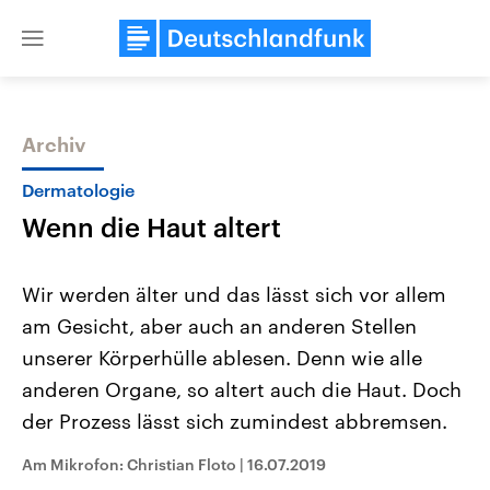
Close
menu
Archiv
Themen
Dermatologie
Wenn die Haut altert
Wir werden älter und das lässt sich vor allem
am Gesicht, aber auch an anderen Stellen
unserer Körperhülle ablesen. Denn wie alle
Landtagswahl Sachsen-Anhalt
USA
anderen Organe, so altert auch die Haut. Doch
2026
Aktuelle Beiträge, Analys
Alle Informationen
der Prozess lässt sich zumindest abbremsen.
Hintergründe
Sachsen-Anhalt wählt am 6.
Wirtschaftlich und militäri
September 2026 einen neuen
gehören die Vereinigten S
Am Mikrofon: Christian Floto
|
16.07.2019
Landtag. Seit 2021 wird das
den mächtigsten Ländern 
Bundesland von einer Koalition aus
mit großem Einfluss auf d