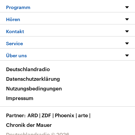
Programm
Programm
Hören
Alle Sendungen
Livestream
Kontakt
Die Nachrichten
Audios
Hörerservice
Service
Nachrichtenleicht
Podcasts
Social Media
FAQ
Über uns
Neue Beiträge auf dlf.de
Deutschlandfunk App
Newsletter
Deutschlandradio
Themen-Schwerpunkte
Nachrichten App
Deutschlandradio
Veranstaltungen
Presse
Frequenzen
Datenschutzerklärung
Musikliste
Ausbildung und Karriere
Nutzungsbedingungen
RSS
Transparenz
Impressum
Korrekturen
Barrierefreiheit
Partner
ARD
|
ZDF
|
Phoenix
|
arte
|
Chronik der Mauer
Deutschlandradio © 2026