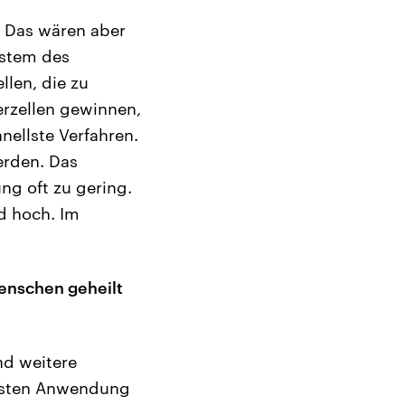
. Das wären aber
stem des
llen, die zu
rzellen gewinnen,
ellste Verfahren.
erden. Das
ng oft zu gering.
nd hoch. Im
enschen geheilt
nd weitere
ersten Anwendung