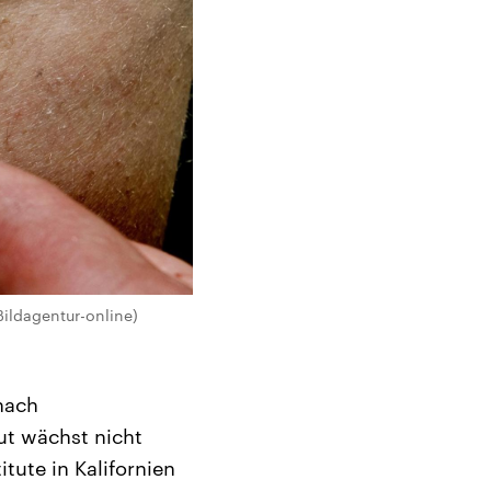
Bildagentur-online)
nach
ut wächst nicht
tute in Kalifornien