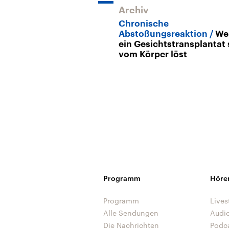
Archiv
Chronische
Abstoßungsreaktion
We
ein Gesichtstransplantat 
vom Körper löst
Programm
Höre
Programm
Lives
Alle Sendungen
Audi
Die Nachrichten
Podc