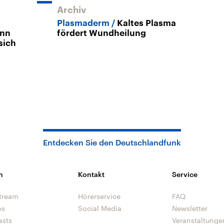
Archiv
Plasmaderm
Kaltes Plasma
nn
fördert Wundheilung
sich
Entdecken Sie den Deutschlandfunk
n
Kontakt
Service
tream
Hörerservice
FAQ
os
Social Media
Newsletter
asts
Veranstaltunge