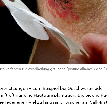
es Verfahren zur Wundheilung gefunden (picture-alliance / dpa / 
tverletzungen – zum Beispiel bei Geschwüren oder 
ilft oft nur eine Hauttransplantation. Die eigene Ha
e regeneriert viel zu langsam. Forscher am Salk-Insti