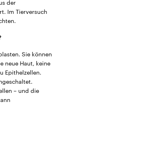
us der
. Im Tierversuch
chten.
?
blasten. Sie können
e neue Haut, keine
 Epithelzellen.
ngeschaltet.
llen – und die
dann