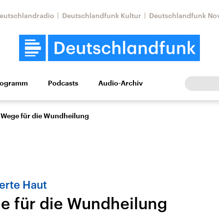
eutschlandradio
Deutschlandfunk Kultur
Deutschlandfunk No
rogramm
Podcasts
Audio-Archiv
Wirtschaft
Wissen
Kultur
Europa
Gesellschaf
Wege für die Wundheilung
rte Haut
 für die Wundheilung
tkonflikt
Iran
Faktenchecks
In unseren Faktenc
lle Lage und
Aktuelle Lage und