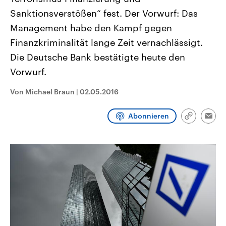
CDU, SPD und FDP regiert.-
aktuelle Weltgeschehen.
Sanktionsverstößen“ fest. Der Vorwurf: Das
Umfragen, Prognosen,
Wahlprogramme, aktuelle Berichte
Management habe den Kampf gegen
Sendungen
Programm
Podcasts
und Hintergründe zu den Parteien
und Kandidaten der anstehenden
Finanzkriminalität lange Zeit vernachlässigt.
Wahl.
Die Deutsche Bank bestätigte heute den
Audio-Archiv
Vorwurf.
Von Michael Braun
|
02.05.2016
Abonnieren
Link
Emai
kopieren/te