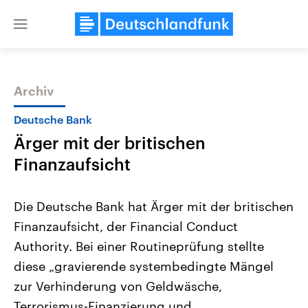
Close
menu
Archiv
Themen
Deutsche Bank
Ärger mit der britischen
Finanzaufsicht
Die Deutsche Bank hat Ärger mit der britischen
Finanzaufsicht, der Financial Conduct
Landtagswahl Sachsen-Anhalt
USA
Authority. Bei einer Routineprüfung stellte
2026
Aktuelle Beiträge, Analys
Alle Informationen
Hintergründe
diese „gravierende systembedingte Mängel
Sachsen-Anhalt wählt am 6.
Wirtschaftlich und militäri
September 2026 einen neuen
gehören die Vereinigten S
zur Verhinderung von Geldwäsche,
Landtag. Seit 2021 wird das
den mächtigsten Ländern 
Terrorismus-Finanzierung und
Bundesland von einer Koalition aus
mit großem Einfluss auf d