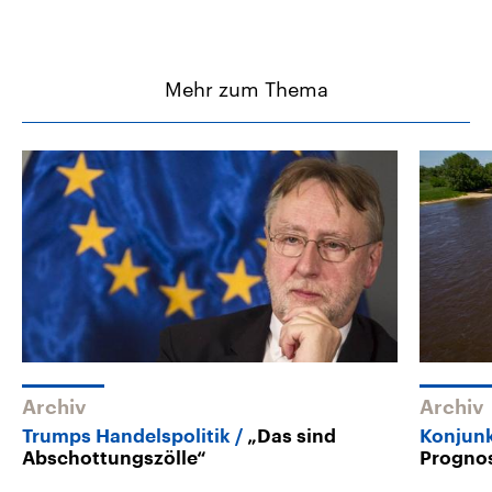
Mehr zum Thema
Archiv
Archiv
Trumps Handelspolitik
„Das sind
Konjun
Abschottungszölle“
Prognos