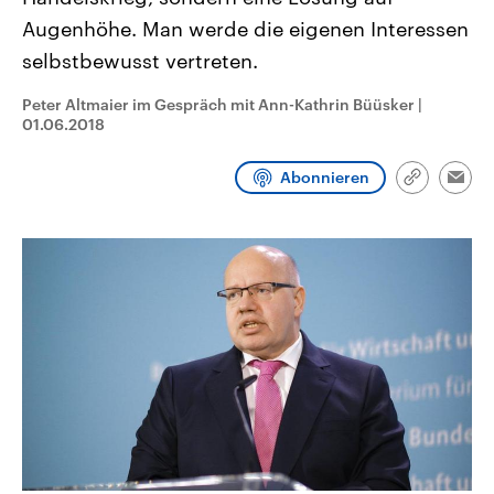
CDU, SPD und FDP regiert.-
aktuelle Weltgeschehen.
Augenhöhe. Man werde die eigenen Interessen
Umfragen, Prognosen,
Wahlprogramme, aktuelle Berichte
selbstbewusst vertreten.
Sendungen
Programm
Podcasts
und Hintergründe zu den Parteien
und Kandidaten der anstehenden
Wahl.
Peter Altmaier im Gespräch mit Ann-Kathrin Büüsker
|
Audio-Archiv
01.06.2018
Abonnieren
Link
Emai
kopieren/te