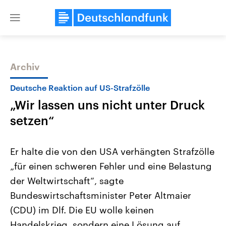
Close
menu
Archiv
Themen
Deutsche Reaktion auf US-Strafzölle
„Wir lassen uns nicht unter Druck
setzen“
Er halte die von den USA verhängten Strafzölle
„für einen schweren Fehler und eine Belastung
Landtagswahl Sachsen-Anhalt
USA
der Weltwirtschaft“, sagte
2026
Aktuelle Beiträge, Analys
Alle Informationen
Hintergründe
Bundeswirtschaftsminister Peter Altmaier
Sachsen-Anhalt wählt am 6.
Wirtschaftlich und militäri
September 2026 einen neuen
gehören die Vereinigten S
(CDU) im Dlf. Die EU wolle keinen
Landtag. Seit 2021 wird das
den mächtigsten Ländern 
Handelskrieg, sondern eine Lösung auf
Bundesland von einer Koalition aus
mit großem Einfluss auf d