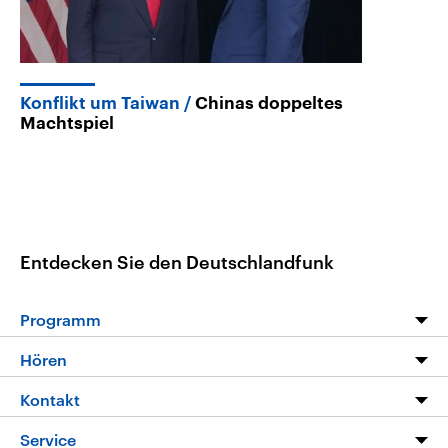
Konflikt um Taiwan
Chinas doppeltes
Machtspiel
Entdecken Sie den Deutschlandfunk
Programm
Programm
Hören
Alle Sendungen
Livestream
Kontakt
Die Nachrichten
Audios
Hörerservice
Service