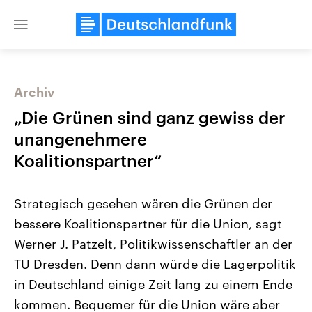
Close
menu
Archiv
Themen
„Die Grünen sind ganz gewiss der
unangenehmere
Koalitionspartner“
Strategisch gesehen wären die Grünen der
bessere Koalitionspartner für die Union, sagt
Werner J. Patzelt, Politikwissenschaftler an der
Landtagswahl Sachsen-Anhalt
USA
2026
Aktuelle Beiträge, Analys
TU Dresden. Denn dann würde die Lagerpolitik
Alle Informationen
Hintergründe
Sachsen-Anhalt wählt am 6.
Wirtschaftlich und militäri
in Deutschland einige Zeit lang zu einem Ende
September 2026 einen neuen
gehören die Vereinigten S
Landtag. Seit 2021 wird das
den mächtigsten Ländern 
kommen. Bequemer für die Union wäre aber
Bundesland von einer Koalition aus
mit großem Einfluss auf d