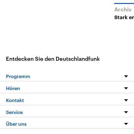
Archiv
Stark e
Entdecken Sie den Deutschlandfunk
Programm
Programm
Hören
Alle Sendungen
Livestream
Kontakt
Die Nachrichten
Audios
Hörerservice
Service
Nachrichtenleicht
Podcasts
Social Media
FAQ
Über uns
Neue Beiträge auf dlf.de
Deutschlandfunk App
Newsletter
Deutschlandradio
Themen-Schwerpunkte