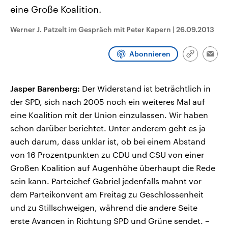
CDU, SPD und FDP regiert.-
aktuelle Weltgeschehen.
eine Große Koalition.
Umfragen, Prognosen,
Wahlprogramme, aktuelle Berichte
Werner J. Patzelt im Gespräch mit Peter Kapern
|
26.09.2013
Sendungen
Programm
Podcasts
und Hintergründe zu den Parteien
und Kandidaten der anstehenden
Wahl.
Abonnieren
Audio-Archiv
Link
Emai
kopieren/te
Jasper Barenberg:
Der Widerstand ist beträchtlich in
der SPD, sich nach 2005 noch ein weiteres Mal auf
eine Koalition mit der Union einzulassen. Wir haben
schon darüber berichtet. Unter anderem geht es ja
auch darum, dass unklar ist, ob bei einem Abstand
von 16 Prozentpunkten zu CDU und CSU von einer
Großen Koalition auf Augenhöhe überhaupt die Rede
sein kann. Parteichef Gabriel jedenfalls mahnt vor
dem Parteikonvent am Freitag zu Geschlossenheit
und zu Stillschweigen, während die andere Seite
erste Avancen in Richtung SPD und Grüne sendet. –