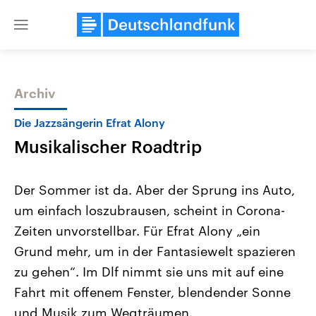
Close
menu
Archiv
Themen
Die Jazzsängerin Efrat Alony
Musikalischer Roadtrip
Der Sommer ist da. Aber der Sprung ins Auto,
um einfach loszubrausen, scheint in Corona-
Zeiten unvorstellbar. Für Efrat Alony „ein
Landtagswahl Sachsen-Anhalt
USA
Grund mehr, um in der Fantasiewelt spazieren
2026
Aktuelle Beiträge, Analys
Alle Informationen
zu gehen“. Im Dlf nimmt sie uns mit auf eine
Hintergründe
Sachsen-Anhalt wählt am 6.
Wirtschaftlich und militäri
Fahrt mit offenem Fenster, blendender Sonne
September 2026 einen neuen
gehören die Vereinigten S
Landtag. Seit 2021 wird das
den mächtigsten Ländern 
und Musik zum Wegträumen.
Bundesland von einer Koalition aus
mit großem Einfluss auf d