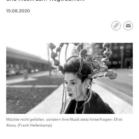
CDU, SPD und FDP regiert.-
aktuelle Weltgeschehen.
Umfragen, Prognosen,
15.08.2020
Wahlprogramme, aktuelle Berichte
Sendungen
Programm
Podcasts
und Hintergründe zu den Parteien
und Kandidaten der anstehenden
Link
Wahl.
Emai
kopieren/te
Audio-Archiv
Möchte nicht gefallen, sondern ihre Musik stets hinterfragen: Efrat
Alony. (Frank Hellenkamp)