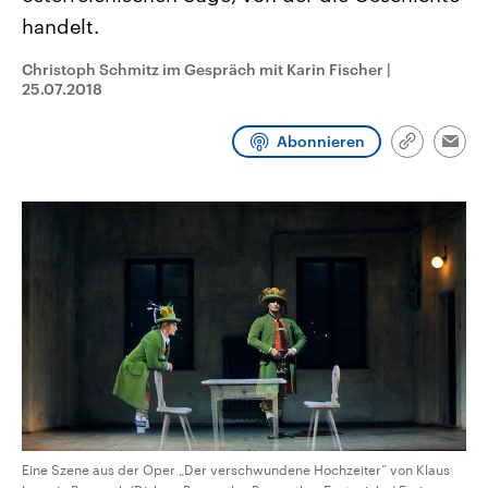
CDU, SPD und FDP regiert.-
aktuelle Weltgeschehen.
handelt.
Umfragen, Prognosen,
Wahlprogramme, aktuelle Berichte
Sendungen
Programm
Podcasts
und Hintergründe zu den Parteien
Christoph Schmitz im Gespräch mit Karin Fischer
|
und Kandidaten der anstehenden
25.07.2018
Wahl.
Audio-Archiv
Abonnieren
Link
Emai
kopieren/te
Eine Szene aus der Oper „Der verschwundene Hochzeiter“ von Klaus