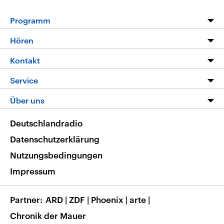
Programm
Programm
Hören
Alle Sendungen
Livestream
Kontakt
Die Nachrichten
Audios
Hörerservice
Service
Nachrichtenleicht
Podcasts
Social Media
FAQ
Über uns
Neue Beiträge auf dlf.de
Deutschlandfunk App
Newsletter
Deutschlandradio
Themen-Schwerpunkte
Nachrichten App
Deutschlandradio
Veranstaltungen
Presse
Frequenzen
Datenschutzerklärung
Musikliste
Ausbildung und Karriere
Nutzungsbedingungen
RSS
Transparenz
Impressum
Korrekturen
Barrierefreiheit
Partner
ARD
|
ZDF
|
Phoenix
|
arte
|
Chronik der Mauer