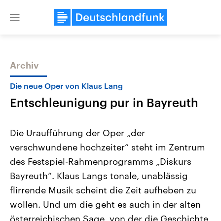
Close
menu
Archiv
Themen
Die neue Oper von Klaus Lang
Entschleunigung pur in Bayreuth
Die Uraufführung der Oper „der
verschwundene hochzeiter“ steht im Zentrum
des Festspiel-Rahmenprogramms „Diskurs
Landtagswahl Sachsen-Anhalt
USA
Bayreuth“. Klaus Langs tonale, unablässig
2026
Aktuelle Beiträge, Analys
Alle Informationen
flirrende Musik scheint die Zeit aufheben zu
Hintergründe
Sachsen-Anhalt wählt am 6.
Wirtschaftlich und militäri
wollen. Und um die geht es auch in der alten
September 2026 einen neuen
gehören die Vereinigten S
Landtag. Seit 2021 wird das
den mächtigsten Ländern 
österreichischen Sage, von der die Geschichte
Bundesland von einer Koalition aus
mit großem Einfluss auf d