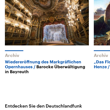
Archiv
Archiv
Wiedereröffnung des Markgräflichen
„Das Fl
Opernhauses
Barocke Überwältigung
Henze
in Bayreuth
Entdecken Sie den Deutschlandfunk