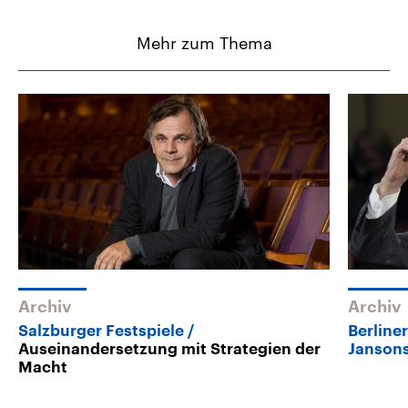
Mehr zum Thema
Archiv
Archiv
Salzburger Festspiele
Berline
Auseinandersetzung mit Strategien der
Janson
Macht