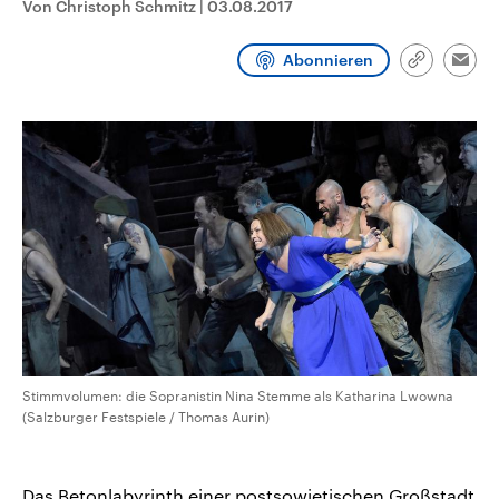
Von Christoph Schmitz
|
03.08.2017
aktuelle Weltgeschehen.
Diese wird wie die Hisboll
Libanon vom Iran unterstüt
Abonnieren
Sendungen
Programm
Podcasts
Link
Emai
kopieren/te
Audio-Archiv
Stimmvolumen: die Sopranistin Nina Stemme als Katharina Lwowna
(Salzburger Festspiele / Thomas Aurin)
Das Betonlabyrinth einer postsowjetischen Großstadt