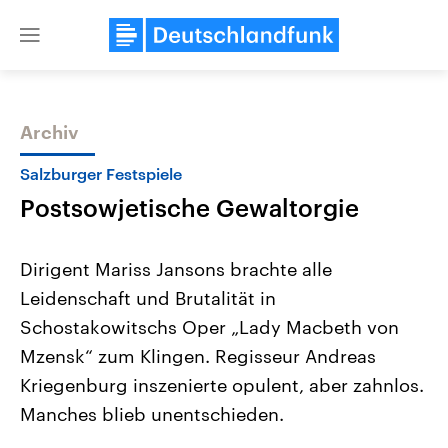
Close
menu
Archiv
Themen
Salzburger Festspiele
Postsowjetische Gewaltorgie
Dirigent Mariss Jansons brachte alle
Leidenschaft und Brutalität in
Schostakowitschs Oper „Lady Macbeth von
USA
Nahostkonflikt
Mzensk“ zum Klingen. Regisseur Andreas
Aktuelle Beiträge, Analysen und
Aktuelle Lage und Hinter
Der Überfall der palästine
Hintergründe
Kriegenburg inszenierte opulent, aber zahnlos.
Wirtschaftlich und militärisch
Terrororganisation Hamas
Manches blieb unentschieden.
gehören die Vereinigten Staaten zu
Oktober 2023 auf Israel ha
den mächtigsten Ländern der Erde,
Region wieder die Gewalt 
mit großem Einfluss auf das
Israel möchte die Hamas z