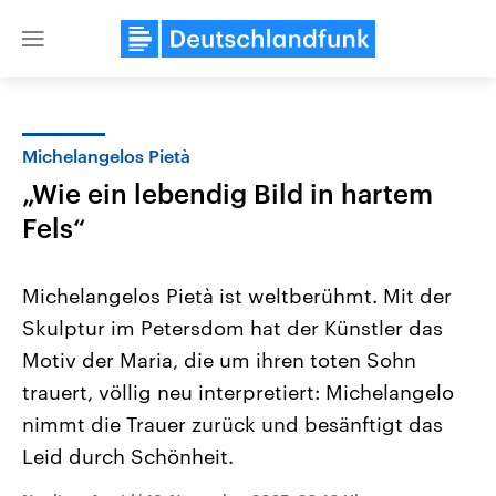
Close
menu
Michelangelos Pietà
Themen
„Wie ein lebendig Bild in hartem
Fels“
Michelangelos Pietà ist weltberühmt. Mit der
Skulptur im Petersdom hat der Künstler das
Motiv der Maria, die um ihren toten Sohn
Landtagswahl Sachsen-Anhalt
USA
trauert, völlig neu interpretiert: Michelangelo
2026
Aktuelle Beiträge, Analys
nimmt die Trauer zurück und besänftigt das
Alle Informationen
Hintergründe
Sachsen-Anhalt wählt am 6.
Wirtschaftlich und militäri
Leid durch Schönheit.
September 2026 einen neuen
gehören die Vereinigten S
Landtag. Seit 2021 wird das
den mächtigsten Ländern 
Bundesland von einer Koalition aus
mit großem Einfluss auf d