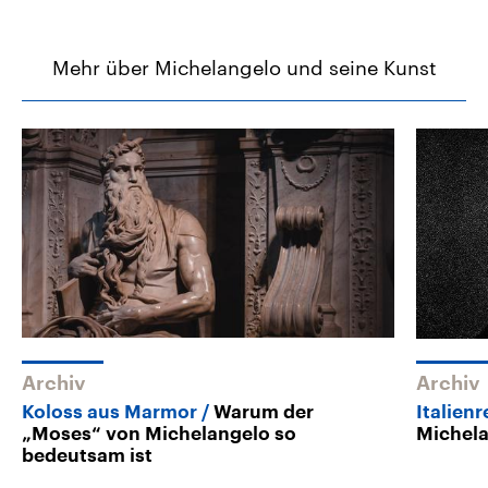
Mehr über Michelangelo und seine Kunst
Archiv
Archiv
Koloss aus Marmor
Warum der
Italienr
„Moses“ von Michelangelo so
Michel
bedeutsam ist