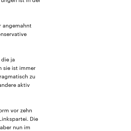
ungen ist in der
er angemahnt
onservative
 die ja
n sie ist immer
apragmatisch zu
andere aktiv
form vor zehn
inkspartei. Die
t aber nun im