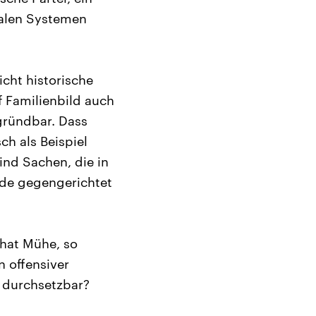
ialen Systemen
eicht historische
f Familienbild auch
gründbar. Dass
ch als Beispiel
nd Sachen, die in
ade gegengerichtet
 hat Mühe, so
n offensiver
 durchsetzbar?