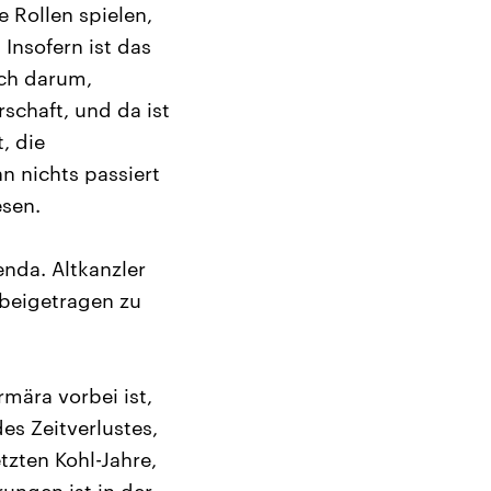
e Rollen spielen,
Insofern ist das
och darum,
schaft, und da ist
, die
n nichts passiert
sen.
nda. Altkanzler
 beigetragen zu
mära vorbei ist,
es Zeitverlustes,
zten Kohl-Jahre,