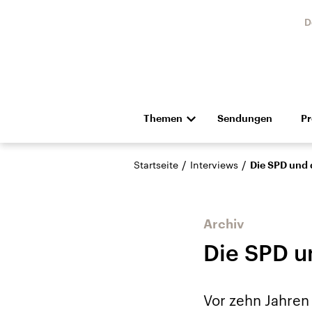
D
Themen
Sendungen
P
Die Nachrichten
Politik
/
/
Startseite
Interviews
Die SPD und 
Hörspiel und Feature
Musik
Archiv
Die SPD u
Landtagswahl Sachsen-
USA
Vor zehn Jahren
Anhalt 2026
Aktuel