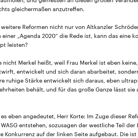
l aufholen, und gemessen an diesen großen Veränder
hts gleichermaßen anzutreffen.
weitere Reformen nicht nur von Altkanzler Schröd
einer „Agenda 2020“ die Rede ist, kann das eine k
pt leisten?
 nicht Merkel heißt, weil Frau Merkel ist eben keine,
wirft, entwickelt und sich daran abarbeitet, sonder
hre ruhige Stärke entwickelt sich daraus, eben ultr
ehrheiten behält, und für das große Ganze lässt sie 
es eben angedeutet, Herr Korte: Im Zuge dieser Re
 WASG entstehen, sozusagen der westliche Teil der L
e Konkurrenz auf der linken Seite aufgebaut. Die is