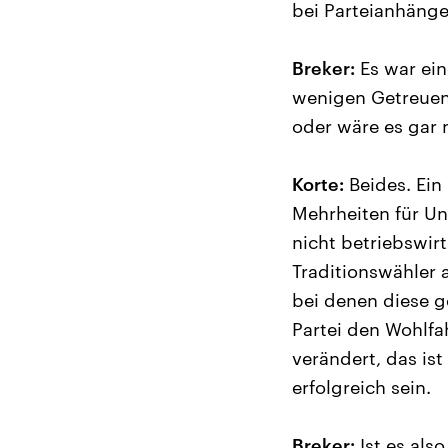
bei Parteianhänger
Breker:
Es war ein
wenigen Getreuen.
oder wäre es gar
Korte:
Beides. Ein
Mehrheiten für Un
nicht betriebswir
Traditionswähler a
bei denen diese g
Partei den Wohlfa
verändert, das is
erfolgreich sein.
Breker:
Ist es als