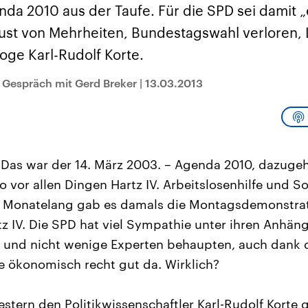
sen und
Hintergründe
Hintergründe
da 2010 aus der Taufe. Für die SPD sei damit „
Der Überfall der
Der Iran – seit der
rgründe
haftlich und
palästinensischen
Islamischen Revolu
ust von Mehrheiten, Bundestagswahl verloren, 
risch gehören die
Terrororganisation
1979 auch Islamisc
igten Staaten zu
Hamas im Oktober 2023
Republik Iran – ist e
loge Karl-Rudolf Korte.
ächtigsten
auf Israel hat in der
von einem
n der Erde, mit
Region wieder die
Religionsführer auto
 Einfluss auf das
Gewalt entfacht. Israel
regierter Staat im 
m Gespräch mit Gerd Breker
|
13.03.2013
le Weltgeschehen.
möchte die Hamas
Osten. Eine Feindsc
zerstören. Diese wird wie
zu Israel und zu de
die Hisbollah im Libanon
ist fest in der
vom Iran unterstützt.
Staatsideologie
verankert.
Das war der 14. März 2003. – Agenda 2010, dazugeh
o vor allen Dingen Hartz IV. Arbeitslosenhilfe und S
Monatelang gab es damals die Montagsdemonstrat
z IV. Die SPD hat viel Sympathie unter ihren Anhäng
 und nicht wenige Experten behaupten, auch dank 
 ökonomisch recht gut da. Wirklich?
estern den Politikwissenschaftler Karl-Rudolf Korte 