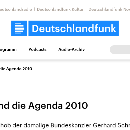
eutschlandradio
Deutschlandfunk Kultur
Deutschlandfunk No
rogramm
Podcasts
Audio-Archiv
Wirtschaft
Wissen
Kultur
Europa
Gesellschaf
die Agenda 2010
nd die Agenda 2010
Nahostkonflikt
Iran
 hob der damalige Bundeskanzler Gerhard Schr
le Beiträge,
Aktuelle Lage und
Aktuelle Lage und