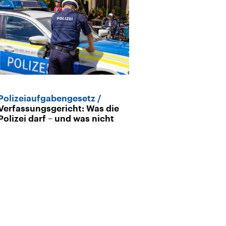
Polizeiaufgabengesetz
Häusliche Gew
Verfassungsgericht: Was die
Frauen komme
Polizei darf – und was nicht
Hilfe