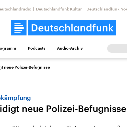
eutschlandradio
Deutschlandfunk Kultur
Deutschlandfunk No
rogramm
Podcasts
Audio-Archiv
Wirtschaft
Wissen
Kultur
Europa
Gesellschaf
gt neue Polizei-Befugnisse
bekämpfung
idigt neue Polizei-Befugnisse
Nahostkonflikt
Iran
le Beiträge,
Aktuelle Lage und
Aktuelle Lage und