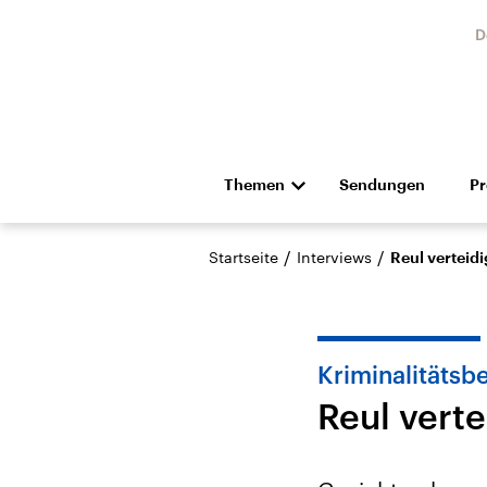
D
Themen
Sendungen
P
Die Nachrichten
Politik
/
/
Startseite
Interviews
Reul verteidi
Hörspiel und Feature
Musik
Kriminalitäts
Reul verte
Landtagswahl Sachsen-
USA
Anhalt 2026
Aktuel