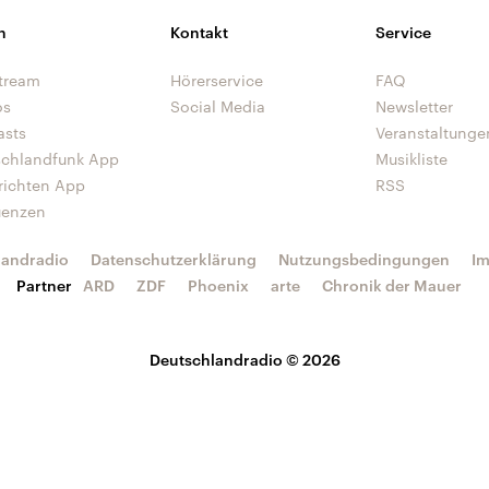
n
Kontakt
Service
tream
Hörerservice
FAQ
os
Social Media
Newsletter
asts
Veranstaltunge
schlandfunk App
Musikliste
richten App
RSS
uenzen
landradio
Datenschutzerklärung
Nutzungsbedingungen
I
Partner
ARD
ZDF
Phoenix
arte
Chronik der Mauer
Deutschlandradio © 2026