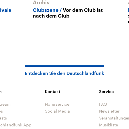
Archiv
ivals
Clubszene
Vor dem Club ist
nach dem Club
Entdecken Sie den Deutschlandfunk
n
Kontakt
Service
tream
Hörerservice
FAQ
os
Social Media
Newsletter
asts
Veranstaltunge
schlandfunk App
Musikliste