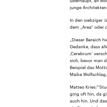
überhaupt, an Mod
junge Architekten 
In den siebziger 
dem „Area“ oder 
„Dieser Bereich hi
Gedanke, dass all
‚Cerebrum‘ versc
sich, bevor man d
Beispiel das Mott
Maike Wolfschlag,
Matteo Kries:"'St
ging oft hin, da g
auch hin. Und das