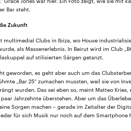
“ Grace Jones war hier. Ein Foto zeigt, wie sie mit kan
r Bar steht.
die Zukunft
t multimedial Clubs in Ibiza, wo House industrialisie
wurde, als Massenerlebnis. In Beirut wird im Club „B
askuppel auf stilisierten Särgen getanzt.
ht geworden, es geht aber auch um das Clubsterben
ühmte „Bar 25“ zumachen mussten, weil sie von Inv
ängt wurden. Das sei eben so, meint Matteo Kries, 
n paar Jahrzehnte überstehen. Aber um das Überleb
ine Sorgen machen – gerade im Zeitalter der Digita
jeder für sich Musik nur noch auf dem Smartphone 