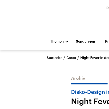
D
Themen
Sendungen
P
Die Nachrichten
Politik
/
/
Startseite
Corso
Night Fever in d
Hörspiel und Feature
Musik
Archiv
Disko-Design
Night Fev
Landtagswahl Sachsen-
USA
Anhalt 2026
Aktuel