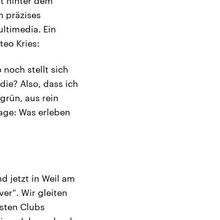
t hinter dem
n präzises
ltimedia. Ein
eo Kries:
noch stellt sich
die? Also, dass ich
grün, aus rein
rage: Was erleben
d jetzt in Weil am
er“. Wir gleiten
rsten Clubs