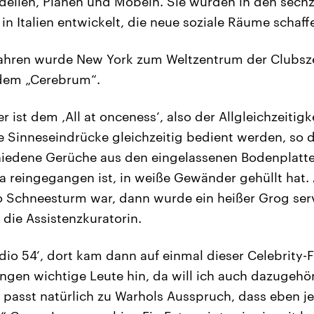
ellen, Plänen und Möbeln. Sie wurden in den sechz
in Italien entwickelt, die neue soziale Räume schaff
Jahren wurde New York zum Weltzentrum der Clubsz
dem „Cerebrum“.
er ist dem ‚All at onceness‘, also der Allgleichzeitig
e Sinneseindrücke gleichzeitig bedient werden, so d
hiedene Gerüche aus den eingelassenen Bodenplat
a reingegangen ist, in weiße Gewänder gehüllt hat.
o Schneesturm war, dann wurde ein heißer Grog servie
 die Assistenzkuratorin.
udio 54‘, dort kam dann auf einmal dieser Celebrity-
ingen wichtige Leute hin, da will ich auch dazugehö
 passt natürlich zu Warhols Ausspruch, dass eben je