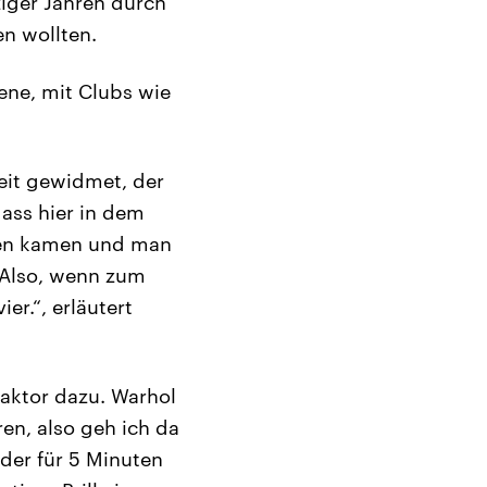
iger Jahren durch
en wollten.
ene, mit Clubs wie
keit gewidmet, der
ass hier in dem
ten kamen und man
 Also, wenn zum
r.“, erläutert
Faktor dazu. Warhol
ren, also geh ich da
der für 5 Minuten