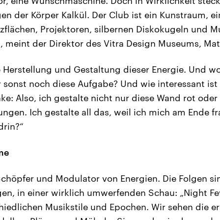
, eine Wunschmaschine. Doch in Wirklichkeit steck
n der Körper Kalkül. Der Club ist ein Kunstraum, ei
flächen, Projektoren, silbernen Diskokugeln und Mu
meint der Direktor des Vitra Design Museums, Matt
e Herstellung und Gestaltung dieser Energie. Und wo 
r sonst noch diese Aufgabe? Und wie interessant ist 
e: Also, ich gestalte nicht nur diese Wand rot oder 
ngen. Ich gestalte all das, weil ich mich am Ende f
drin?“
me
Schöpfer und Modulator von Energien. Die Folgen sin
gen, in einer wirklich umwerfenden Schau: „Night Fev
hiedlichen Musikstile und Epochen. Wir sehen die e