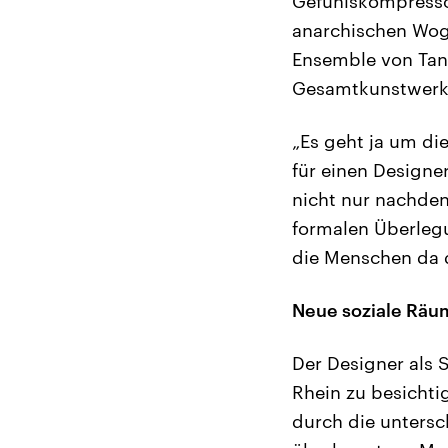
Gefühlskompressor
anarchischen Woge
Ensemble von Tanz
Gesamtkunstwerk, 
„Es geht ja um di
für einen Designe
nicht nur nachdenk
formalen Überlegu
die Menschen da 
Neue soziale Räu
Der Designer als 
Rhein zu besichti
durch die untersc