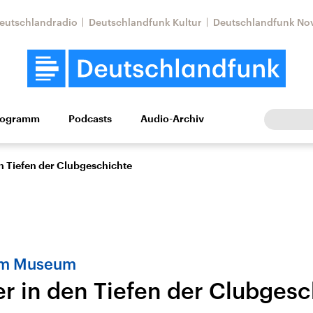
eutschlandradio
Deutschlandfunk Kultur
Deutschlandfunk No
rogramm
Podcasts
Audio-Archiv
Wirtschaft
Wissen
Kultur
Europa
Gesellschaf
en Tiefen der Clubgeschichte
 im Museum
er in den Tiefen der Clubges
Nahostkonflikt
Iran
le Beiträge,
Aktuelle Lage und
Aktuelle Lage und