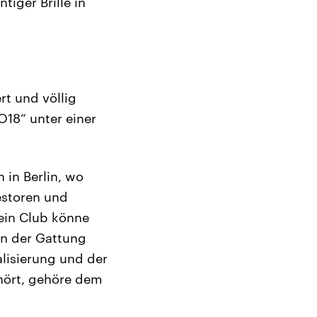
tiger Brille in
rt und völlig
O18“ unter einer
 in Berlin, wo
estoren und
ein Club könne
en der Gattung
lisierung und der
hört, gehöre dem