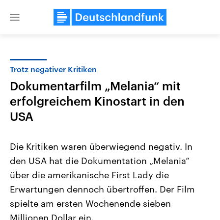
Close
menu
Trotz negativer Kritiken
Themen
Dokumentarfilm „Melania“ mit
erfolgreichem Kinostart in den
USA
Die Kritiken waren überwiegend negativ. In
den USA hat die Dokumentation „Melania“
Landtagswahl Sachsen-Anhalt
USA
über die amerikanische First Lady die
2026
Aktuelle Beiträge, Analys
Alle Informationen
Erwartungen dennoch übertroffen. Der Film
Hintergründe
Sachsen-Anhalt wählt am 6.
Wirtschaftlich und militäri
spielte am ersten Wochenende sieben
September 2026 einen neuen
gehören die Vereinigten S
Landtag. Seit 2021 wird das
den mächtigsten Ländern 
Millionen Dollar ein.
Bundesland von einer Koalition aus
mit großem Einfluss auf d