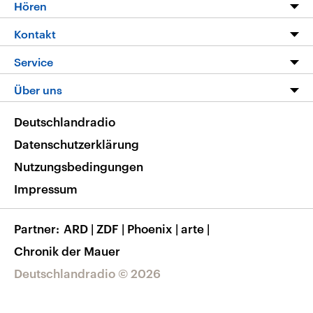
Programm
Hören
Alle Sendungen
Livestream
Kontakt
Die Nachrichten
Audios
Hörerservice
Service
Nachrichtenleicht
Podcasts
Social Media
FAQ
Über uns
Neue Beiträge auf dlf.de
Deutschlandfunk App
Newsletter
Deutschlandradio
Themen-Schwerpunkte
Nachrichten App
Deutschlandradio
Veranstaltungen
Presse
Frequenzen
Datenschutzerklärung
Musikliste
Ausbildung und Karriere
Nutzungsbedingungen
RSS
Transparenz
Impressum
Korrekturen
Barrierefreiheit
Partner
ARD
|
ZDF
|
Phoenix
|
arte
|
Chronik der Mauer
Deutschlandradio © 2026