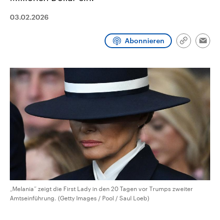
CDU, SPD und FDP regiert.-
aktuelle Weltgeschehen.
Umfragen, Prognosen,
03.02.2026
Wahlprogramme, aktuelle Berichte
Sendungen
Programm
Podcasts
und Hintergründe zu den Parteien
und Kandidaten der anstehenden
Abonnieren
Link
Wahl.
Emai
kopieren/te
Audio-Archiv
„Melania“ zeigt die First Lady in den 20 Tagen vor Trumps zweiter
Amtseinführung. (Getty Images / Pool / Saul Loeb)