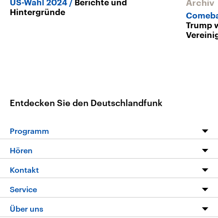
US-Wahl 2024
Berichte und
Archiv
Hintergründe
Comeba
Trump w
Vereini
Entdecken Sie den Deutschlandfunk
Programm
Programm
Hören
Alle Sendungen
Livestream
Kontakt
Die Nachrichten
Audios
Hörerservice
Service
Nachrichtenleicht
Podcasts
Social Media
FAQ
Über uns
Neue Beiträge auf dlf.de
Deutschlandfunk App