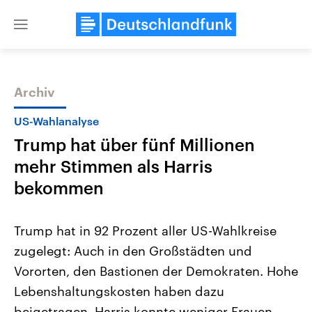
Close
menu
Archiv
Themen
US-Wahlanalyse
Trump hat über fünf Millionen
mehr Stimmen als Harris
bekommen
Trump hat in 92 Prozent aller US-Wahlkreise
Landtagswahl Sachsen-Anhalt
USA
zugelegt: Auch in den Großstädten und
2026
Aktuelle Beiträge, Analys
Alle Informationen
Hintergründe
Vororten, den Bastionen der Demokraten. Hohe
Sachsen-Anhalt wählt am 6.
Wirtschaftlich und militäri
September 2026 einen neuen
gehören die Vereinigten S
Lebenshaltungskosten haben dazu
Landtag. Seit 2021 wird das
den mächtigsten Ländern 
Bundesland von einer Koalition aus
beigetragen. Harris konnte weniger Frauen
mit großem Einfluss auf d