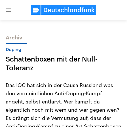
Close
menu
Archiv
Themen
Doping
Schattenboxen mit der Null-
Toleranz
Das IOC hat sich in der Causa Russland was
den vermeintlichen Anti-Doping-Kampf
Landtagswahl Sachsen-Anhalt
USA
angeht, selbst entlarvt. Wer kämpft da
2026
Aktuelle Beiträge, Analys
Alle Informationen
Hintergründe
eigentlich noch mit wem und wer gegen wen?
Sachsen-Anhalt wählt am 6.
Wirtschaftlich und militäri
September 2026 einen neuen
gehören die Vereinigten S
Es drängt sich die Vermutung auf, dass der
Landtag. Seit 2021 wird das
den mächtigsten Ländern 
Anti-Doping-Kampf zu einer Art Schattenboxen
Bundesland von einer Koalition aus
mit großem Einfluss auf d