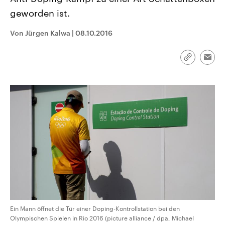
CDU, SPD und FDP regiert.-
aktuelle Weltgeschehen.
geworden ist.
Umfragen, Prognosen,
Wahlprogramme, aktuelle Berichte
Sendungen
Programm
Podcasts
und Hintergründe zu den Parteien
Von Jürgen Kalwa
|
08.10.2016
und Kandidaten der anstehenden
Wahl.
Audio-Archiv
Link
Emai
kopieren/te
Ein Mann öffnet die Tür einer Doping-Kontrollstation bei den
Olympischen Spielen in Rio 2016 (picture alliance / dpa, Michael