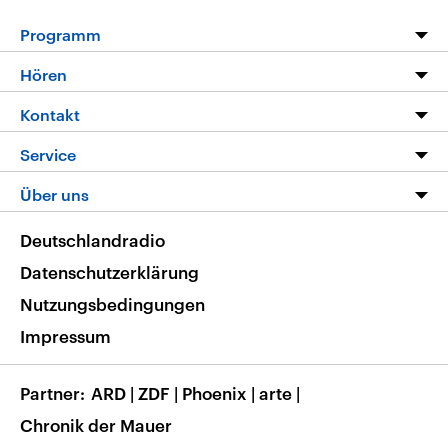
Programm
Programm
Hören
Alle Sendungen
Livestream
Kontakt
Die Nachrichten
Audios
Hörerservice
Service
Nachrichtenleicht
Podcasts
Social Media
FAQ
Über uns
Neue Beiträge auf dlf.de
Deutschlandfunk App
Newsletter
Deutschlandradio
Themen-Schwerpunkte
Nachrichten App
Deutschlandradio
Veranstaltungen
Presse
Frequenzen
Datenschutzerklärung
Musikliste
Ausbildung und Karriere
Nutzungsbedingungen
RSS
Transparenz
Impressum
Korrekturen
Barrierefreiheit
Partner
ARD
|
ZDF
|
Phoenix
|
arte
|
Chronik der Mauer