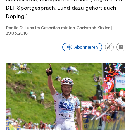
CDU, SPD und FDP regiert.-
aktuelle Weltgeschehen.
DLF-Sportgespräch, „und dazu gehört auch
Umfragen, Prognosen,
Wahlprogramme, aktuelle Berichte
Doping.“
Sendungen
Programm
Podcasts
und Hintergründe zu den Parteien
und Kandidaten der anstehenden
Wahl.
Danilo Di Luca im Gespräch mit Jan-Christoph Kitzler
|
Audio-Archiv
29.05.2016
Abonnieren
Link
Emai
kopieren/te