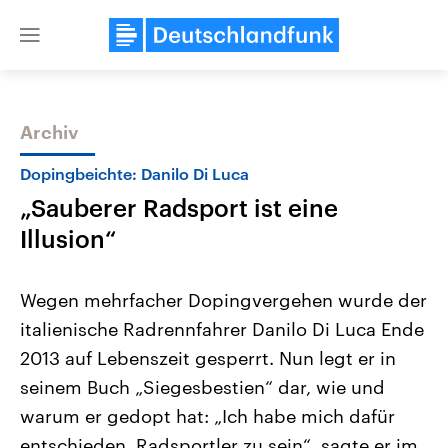
Close
menu
Archiv
Themen
Dopingbeichte: Danilo Di Luca
„Sauberer Radsport ist eine
Illusion“
Wegen mehrfacher Dopingvergehen wurde der
italienische Radrennfahrer Danilo Di Luca Ende
Landtagswahl Sachsen-Anhalt
USA
2013 auf Lebenszeit gesperrt. Nun legt er in
2026
Aktuelle Beiträge, Analys
Alle Informationen
Hintergründe
seinem Buch „Siegesbestien“ dar, wie und
Sachsen-Anhalt wählt am 6.
Wirtschaftlich und militäri
September 2026 einen neuen
gehören die Vereinigten S
warum er gedopt hat: „Ich habe mich dafür
Landtag. Seit 2021 wird das
den mächtigsten Ländern 
entschieden, Radsportler zu sein“, sagte er im
Bundesland von einer Koalition aus
mit großem Einfluss auf d