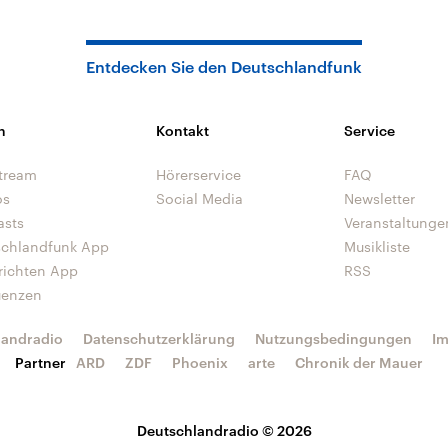
Entdecken Sie den Deutschlandfunk
n
Kontakt
Service
tream
Hörerservice
FAQ
os
Social Media
Newsletter
asts
Veranstaltunge
schlandfunk App
Musikliste
richten App
RSS
uenzen
landradio
Datenschutzerklärung
Nutzungsbedingungen
I
Partner
ARD
ZDF
Phoenix
arte
Chronik der Mauer
Deutschlandradio © 2026