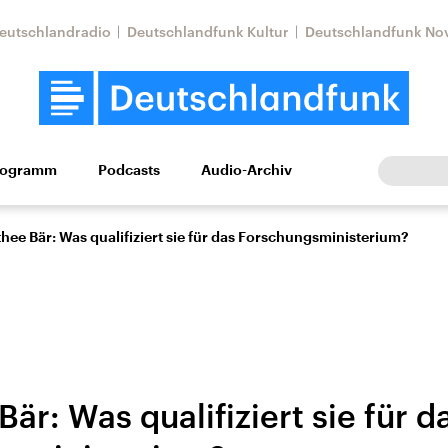
eutschlandradio
Deutschlandfunk Kultur
Deutschlandfunk No
rogramm
Podcasts
Audio-Archiv
Wirtschaft
Wissen
Kultur
Europa
Gesellschaf
hee Bär: Was qualifiziert sie für das Forschungsministerium?
är: Was qualifiziert sie für d
Nahostkonflikt
Iran
le Beiträge,
Aktuelle Lage und
Aktuelle Lage und