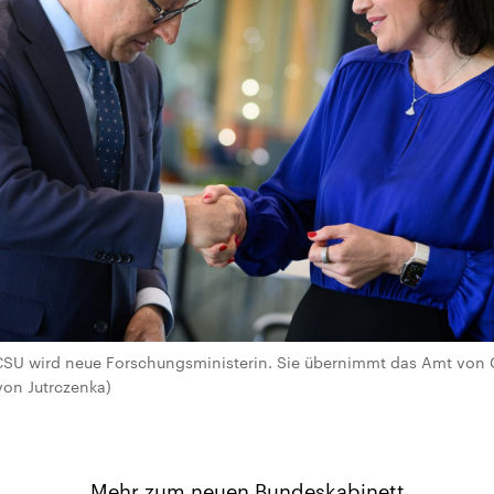
CSU wird neue Forschungsministerin. Sie übernimmt das Amt von 
von Jutrczenka)
Mehr zum neuen Bundeskabinett