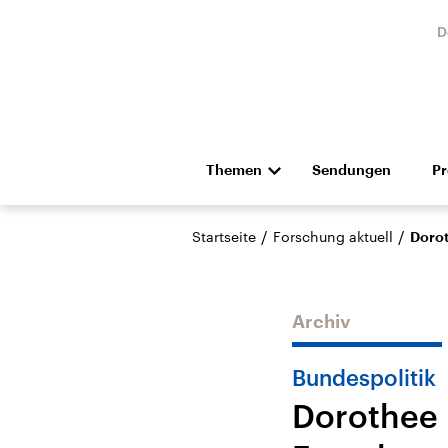
D
Themen
Sendungen
P
Die Nachrichten
Politik
/
/
Startseite
Forschung aktuell
Dorot
Hörspiel und Feature
Musik
Archiv
Bundespolitik
Dorothee B
Landtagswahl Sachsen-
USA
Anhalt 2026
Aktuel