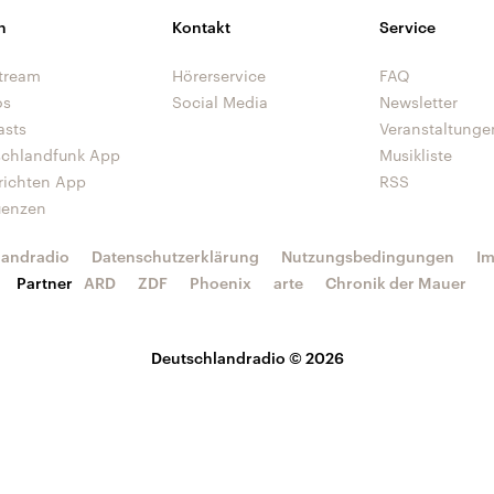
n
Kontakt
Service
tream
Hörerservice
FAQ
os
Social Media
Newsletter
asts
Veranstaltunge
schlandfunk App
Musikliste
richten App
RSS
uenzen
landradio
Datenschutzerklärung
Nutzungsbedingungen
I
Partner
ARD
ZDF
Phoenix
arte
Chronik der Mauer
Deutschlandradio © 2026