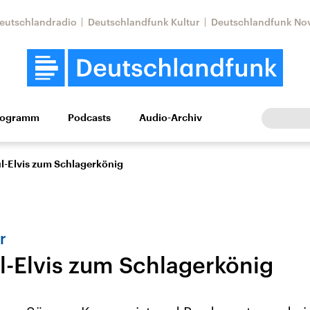
eutschlandradio
Deutschlandfunk Kultur
Deutschlandfunk No
rogramm
Podcasts
Audio-Archiv
Wirtschaft
Wissen
Kultur
Europa
Gesellschaf
-Elvis zum Schlagerkönig
r
-Elvis zum Schlagerkönig
Nahostkonflikt
Iran
le Beiträge,
Aktuelle Lage und
Aktuelle Lage und