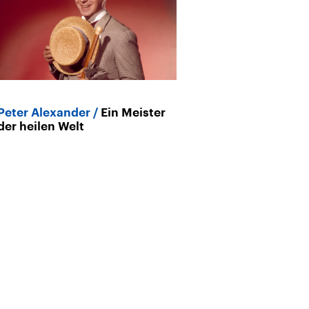
Peter Alexander
Ein Meister
Archiv
der heilen Welt
Mary Roos
„I
Helene Fischer