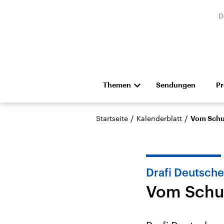
D
Themen
Sendungen
P
Die Nachrichten
Politik
/
/
Startseite
Kalenderblatt
Vom Schul
Hörspiel und Feature
Musik
Drafi Deutsche
Vom Schul
Landtagswahl Sachsen-
USA
Anhalt 2026
Aktuel