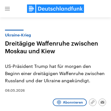
Close
menu
Ukraine-Krieg
Themen
Dreitägige Waffenruhe zwischen
Moskau und Kiew
US-Präsident Trump hat für morgen den
Beginn einer dreitägigen Waffenruhe zwischen
Russland und der Ukraine angekündigt.
Landtagswahl Sachsen-Anhalt
USA
08.05.2026
2026
Aktuelle Beiträge, Analys
Alle Informationen
Hintergründe
Sachsen-Anhalt wählt am 6.
Wirtschaftlich und militäri
September 2026 einen neuen
gehören die Vereinigten S
Abonnieren
Link
Emai
Landtag. Seit 2021 wird das
den mächtigsten Ländern 
kopieren/te
Bundesland von einer Koalition aus
mit großem Einfluss auf d