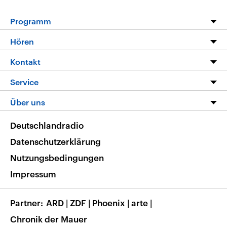
Programm
Programm
Hören
Alle Sendungen
Livestream
Kontakt
Die Nachrichten
Audios
Hörerservice
Service
Nachrichtenleicht
Podcasts
Social Media
FAQ
Über uns
Neue Beiträge auf dlf.de
Deutschlandfunk App
Newsletter
Deutschlandradio
Themen-Schwerpunkte
Nachrichten App
Deutschlandradio
Veranstaltungen
Presse
Frequenzen
Datenschutzerklärung
Musikliste
Ausbildung und Karriere
Nutzungsbedingungen
RSS
Transparenz
Impressum
Korrekturen
Barrierefreiheit
Partner
ARD
|
ZDF
|
Phoenix
|
arte
|
Chronik der Mauer