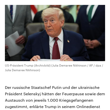
CDU, SPD und FDP regiert.-
aktuelle Weltgeschehen.
Umfragen, Prognosen,
Wahlprogramme, aktuelle Berichte
Sendungen
Programm
Podcasts
und Hintergründe zu den Parteien
und Kandidaten der anstehenden
Wahl.
Audio-Archiv
US-Präsident Trump (Archivbild) (Julia Demaree Nikhinson / AP / dpa /
Julia Demaree Nikhinson)
Der russische Staatschef Putin und der ukrainische
Präsident Selenskyj hätten der Feuerpause sowie dem
Austausch von jeweils 1.000 Kriegsgefangenen
zugestimmt, erklärte Trump in seinem Onlinedienst