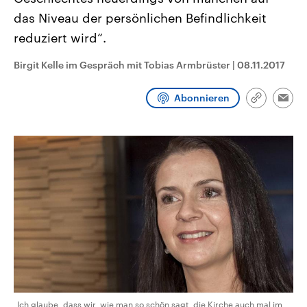
CDU, SPD und FDP regiert.-
aktuelle Weltgeschehen.
das Niveau der persönlichen Befindlichkeit
Umfragen, Prognosen,
Wahlprogramme, aktuelle Berichte
reduziert wird“.
Sendungen
Programm
Podcasts
und Hintergründe zu den Parteien
und Kandidaten der anstehenden
Wahl.
Birgit Kelle im Gespräch mit Tobias Armbrüster
|
08.11.2017
Audio-Archiv
Abonnieren
Link
Emai
kopieren/te
„Ich glaube, dass wir, wie man so schön sagt, die Kirche auch mal im