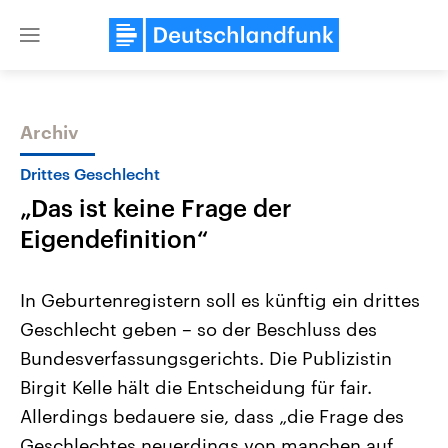
Close
menu
Archiv
Themen
Drittes Geschlecht
„Das ist keine Frage der
Eigendefinition“
In Geburtenregistern soll es künftig ein drittes
Geschlecht geben – so der Beschluss des
Landtagswahl Sachsen-Anhalt
USA
Bundesverfassungsgerichts. Die Publizistin
2026
Aktuelle Beiträge, Analys
Alle Informationen
Hintergründe
Birgit Kelle hält die Entscheidung für fair.
Sachsen-Anhalt wählt am 6.
Wirtschaftlich und militäri
September 2026 einen neuen
gehören die Vereinigten S
Allerdings bedauere sie, dass „die Frage des
Landtag. Seit 2021 wird das
den mächtigsten Ländern 
Geschlechtes neuerdings von manchen auf
Bundesland von einer Koalition aus
mit großem Einfluss auf d