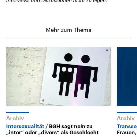
Interviews und Diskussionen nicht zu eigen.
Mehr zum Thema
Archiv
Archiv
Intersexualität
BGH sagt nein zu
Transse
„inter“ oder „divers“ als Geschlecht
Frauen,