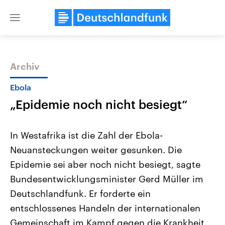
Close
menu
Archiv
Themen
Ebola
„Epidemie noch nicht besiegt“
In Westafrika ist die Zahl der Ebola-
Neuansteckungen weiter gesunken. Die
Epidemie sei aber noch nicht besiegt, sagte
Landtagswahl Sachsen-Anhalt
USA
Bundesentwicklungsminister Gerd Müller im
2026
Aktuelle Beiträge, Analys
Alle Informationen
Deutschlandfunk. Er forderte ein
Hintergründe
Sachsen-Anhalt wählt am 6.
Wirtschaftlich und militäri
entschlossenes Handeln der internationalen
September 2026 einen neuen
gehören die Vereinigten S
Landtag. Seit 2021 wird das
den mächtigsten Ländern 
Gemeinschaft im Kampf gegen die Krankheit.
Bundesland von einer Koalition aus
mit großem Einfluss auf d