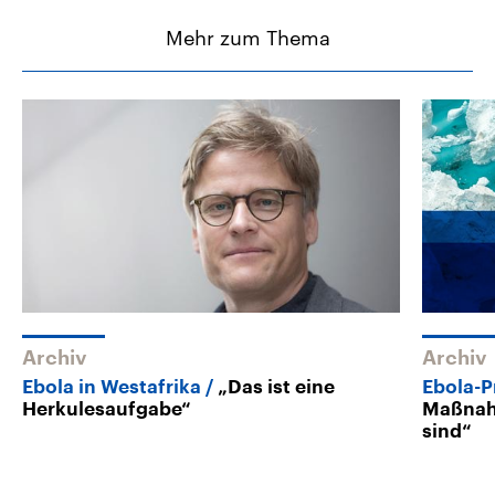
Mehr zum Thema
Archiv
Archiv
Ebola in Westafrika
„Das ist eine
Ebola-
Herkulesaufgabe“
Maßnahm
sind“