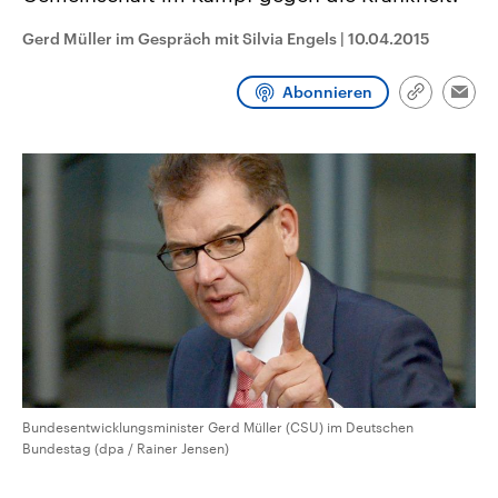
CDU, SPD und FDP regiert.-
aktuelle Weltgeschehen.
Umfragen, Prognosen,
Gerd Müller im Gespräch mit Silvia Engels
|
10.04.2015
Wahlprogramme, aktuelle Berichte
Sendungen
Programm
Podcasts
und Hintergründe zu den Parteien
und Kandidaten der anstehenden
Abonnieren
Link
Wahl.
Emai
kopieren/te
Audio-Archiv
Bundesentwicklungsminister Gerd Müller (CSU) im Deutschen
Bundestag (dpa / Rainer Jensen)