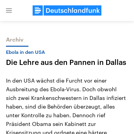
Close
menu
Archiv
Themen
Ebola in den USA
Die Lehre aus den Pannen in Dallas
In den USA wächst die Furcht vor einer
Ausbreitung des Ebola-Virus. Doch obwohl
sich zwei Krankenschwestern in Dallas infiziert
Landtagswahl Sachsen-Anhalt
USA
haben, sind die Behörden überzeugt, alles
2026
Aktuelle Beiträge, Analys
Alle Informationen
unter Kontrolle zu haben. Dennoch rief
Hintergründe
Sachsen-Anhalt wählt am 6.
Wirtschaftlich und militäri
Präsident Obama sein Kabinett zur
September 2026 einen neuen
gehören die Vereinigten S
Landtag. Seit 2021 wird das
den mächtigsten Ländern 
Krisensitzung und ordnete eine härtere
Bundesland von einer Koalition aus
mit großem Einfluss auf d