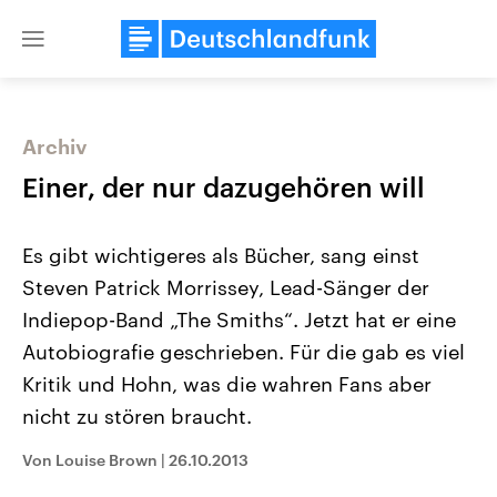
Close
menu
Archiv
Themen
Einer, der nur dazugehören will
Es gibt wichtigeres als Bücher, sang einst
Steven Patrick Morrissey, Lead-Sänger der
Indiepop-Band „The Smiths“. Jetzt hat er eine
Autobiografie geschrieben. Für die gab es viel
Kritik und Hohn, was die wahren Fans aber
Landtagswahl Sachsen-Anhalt
USA
2026
Aktuelle Beiträge, Analys
nicht zu stören braucht.
Alle Informationen
Hintergründe
Sachsen-Anhalt wählt am 6.
Wirtschaftlich und militäri
September 2026 einen neuen
gehören die Vereinigten S
Von Louise Brown
|
26.10.2013
Landtag. Seit 2021 wird das
den mächtigsten Ländern 
Bundesland von einer Koalition aus
mit großem Einfluss auf d