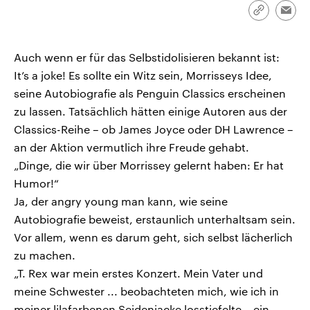
CDU, SPD und FDP regiert.-
aktuelle Weltgeschehen.
Link
Emai
Umfragen, Prognosen,
kopieren/te
Wahlprogramme, aktuelle Berichte
Sendungen
Programm
Podcasts
und Hintergründe zu den Parteien
und Kandidaten der anstehenden
Auch wenn er für das Selbstidolisieren bekannt ist:
Wahl.
It’s a joke! Es sollte ein Witz sein, Morrisseys Idee,
Audio-Archiv
seine Autobiografie als Penguin Classics erscheinen
zu lassen. Tatsächlich hätten einige Autoren aus der
Classics-Reihe – ob James Joyce oder DH Lawrence –
an der Aktion vermutlich ihre Freude gehabt.
„Dinge, die wir über Morrissey gelernt haben: Er hat
Humor!“
Ja, der angry young man kann, wie seine
Autobiografie beweist, erstaunlich unterhaltsam sein.
Vor allem, wenn es darum geht, sich selbst lächerlich
zu machen.
„T. Rex war mein erstes Konzert. Mein Vater und
meine Schwester ... beobachteten mich, wie ich in
meiner lilafarbenen Seidenjacke losstiefelte – ein