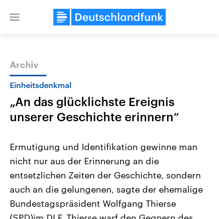
Close
menu
Archiv
Themen
Einheitsdenkmal
„An das glücklichste Ereignis
unserer Geschichte erinnern“
Ermutigung und Identifikation gewinne man
nicht nur aus der Erinnerung an die
USA
Nahostkonflikt
entsetzlichen Zeiten der Geschichte, sondern
Aktuelle Beiträge, Analysen und
Aktuelle Lage und Hinter
Der Überfall der palästine
Hintergründe
auch an die gelungenen, sagte der ehemalige
Wirtschaftlich und militärisch
Terrororganisation Hamas
gehören die Vereinigten Staaten zu
Oktober 2023 auf Israel ha
Bundestagspräsident Wolfgang Thierse
den mächtigsten Ländern der Erde,
Region wieder die Gewalt 
(SPD)im DLF. Thierse warf den Gegnern des
mit großem Einfluss auf das
Israel möchte die Hamas z