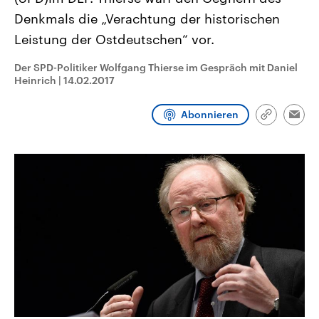
aktuelle Weltgeschehen.
Diese wird wie die Hisboll
Denkmals die „Verachtung der historischen
Libanon vom Iran unterstüt
Leistung der Ostdeutschen“ vor.
Sendungen
Programm
Podcasts
Der SPD-Politiker Wolfgang Thierse im Gespräch mit Daniel
Audio-Archiv
Heinrich
|
14.02.2017
Abonnieren
Link
Emai
kopieren/te