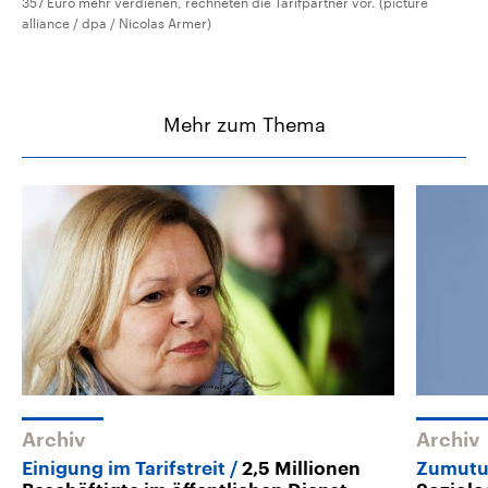
357 Euro mehr verdienen, rechneten die Tarifpartner vor. (picture
alliance / dpa / Nicolas Armer)
Mehr zum Thema
Archiv
Archiv
Einigung im Tarifstreit
2,5 Millionen
Zumutu