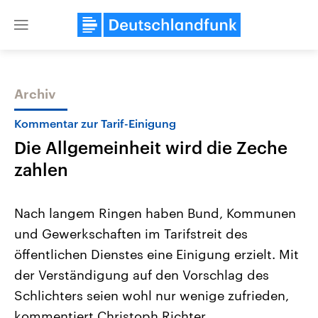
Close
menu
Archiv
Themen
Kommentar zur Tarif-Einigung
Die Allgemeinheit wird die Zeche
zahlen
Nach langem Ringen haben Bund, Kommunen
und Gewerkschaften im Tarifstreit des
Landtagswahl Sachsen-Anhalt
USA
öffentlichen Dienstes eine Einigung erzielt. Mit
2026
Aktuelle Beiträge, Analys
Alle Informationen
Hintergründe
der Verständigung auf den Vorschlag des
Sachsen-Anhalt wählt am 6.
Wirtschaftlich und militäri
September 2026 einen neuen
gehören die Vereinigten S
Schlichters seien wohl nur wenige zufrieden,
Landtag. Seit 2021 wird das
den mächtigsten Ländern 
kommentiert Christoph Richter.
Bundesland von einer Koalition aus
mit großem Einfluss auf d