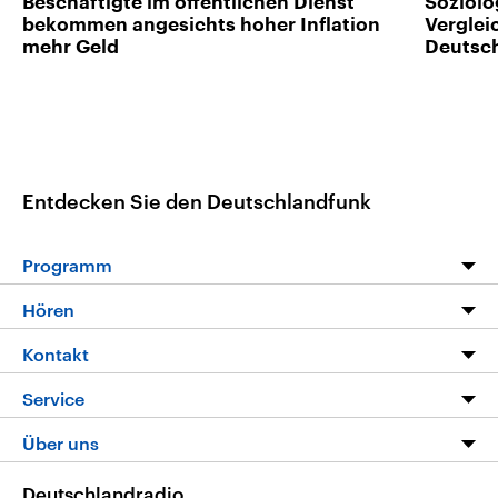
Beschäftigte im öffentlichen Dienst
Soziolo
bekommen angesichts hoher Inflation
Verglei
mehr Geld
Deutsc
Entdecken Sie den Deutschlandfunk
Programm
Programm
Hören
Alle Sendungen
Livestream
Kontakt
Die Nachrichten
Audios
Hörerservice
Service
Nachrichtenleicht
Podcasts
Social Media
FAQ
Über uns
Neue Beiträge auf dlf.de
Deutschlandfunk App
Newsletter
Deutschlandradio
Themen-Schwerpunkte
Nachrichten App
Deutschlandradio