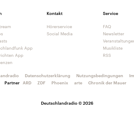
n
Kontakt
Service
tream
Hörerservice
FAQ
os
Social Media
Newsletter
asts
Veranstaltunge
schlandfunk App
Musikliste
richten App
RSS
uenzen
landradio
Datenschutzerklärung
Nutzungsbedingungen
I
Partner
ARD
ZDF
Phoenix
arte
Chronik der Mauer
Deutschlandradio © 2026