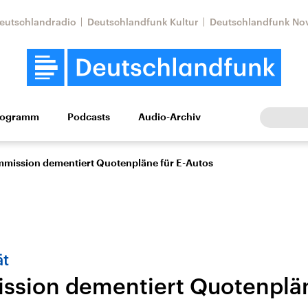
eutschlandradio
Deutschlandfunk Kultur
Deutschlandfunk No
rogramm
Podcasts
Audio-Archiv
Wirtschaft
Wissen
Kultur
Europa
Gesellschaf
mission dementiert Quotenpläne für E-Autos
ät
sion dementiert Quotenplän
Nahostkonflikt
Iran
le Beiträge,
Aktuelle Lage und
Aktuelle Lage und