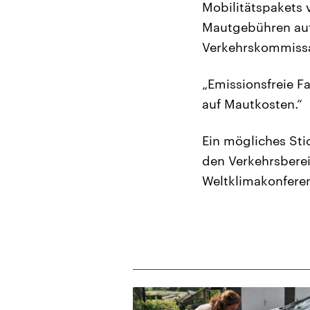
Mobilitätspakets 
Mautgebühren auf
Verkehrskommissar
„Emissionsfreie F
auf Mautkosten.“
Ein mögliches St
den Verkehrsberei
Weltklimakonferen