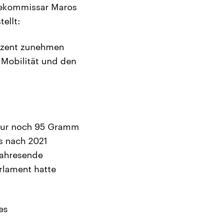
giekommissar Maros
ellt:
ozent zunehmen
 Mobilität und den
t nur noch 95 Gramm
s nach 2021
 Jahresende
rlament hatte
es