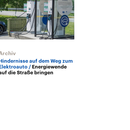
Archiv
Archiv
Hindernisse auf dem Weg zum
China setzt au
Elektroauto
Energiewende
Deutsche Auto
auf die Straße bringen
Druck